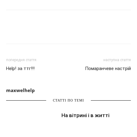
попередня стаття
наступна стаття
Help! за ттг!!!
Помаранчеве настрій
maxwelhelp
СТАТТІ ПО ТЕМІ
На вітрині і в житті