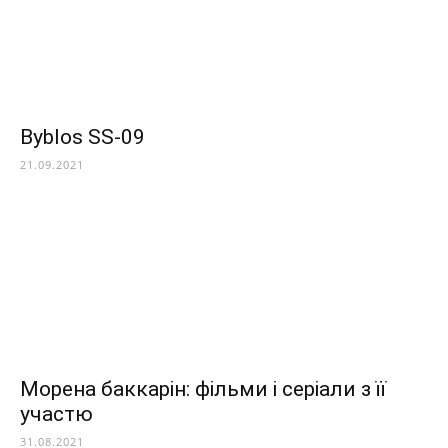
Byblos SS-09
21.09.2021
Морена баккарін: фільми і серіали з її
участю
31.08.2021