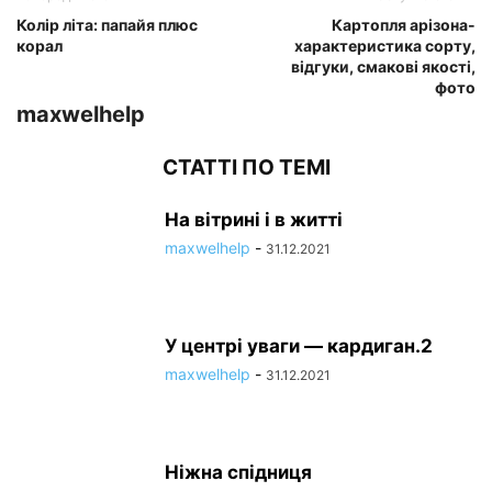
Колір літа: папайя плюс
Картопля арізона-
корал
характеристика сорту,
відгуки, смакові якості,
фото
maxwelhelp
СТАТТІ ПО ТЕМІ
На вітрині і в житті
maxwelhelp
-
31.12.2021
У центрі уваги — кардиган.2
maxwelhelp
-
31.12.2021
Ніжна спідниця