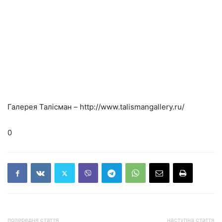
Галерея Талісман – http://www.talismangallery.ru/
0
попередня стаття
наступна стаття