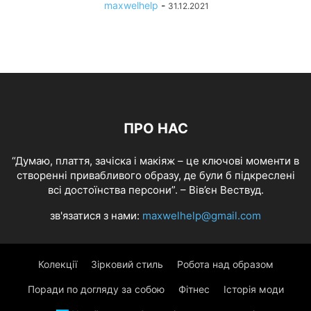
maxwelhelp
-
31.12.2021
ПРО НАС
“Думаю, плаття, зачіска і макіяж – це ключові моменти в
створенні привабливого образу, де були б підкреслені
всі достоїнства персони”. – Вів’єн Вествуд.
зв'язатися з нами:
maxwelhelp@gmail.com
Колекції
Зірковий стиль
Робота над образом
Поради по догляду за собою
Фітнес
Історія моди