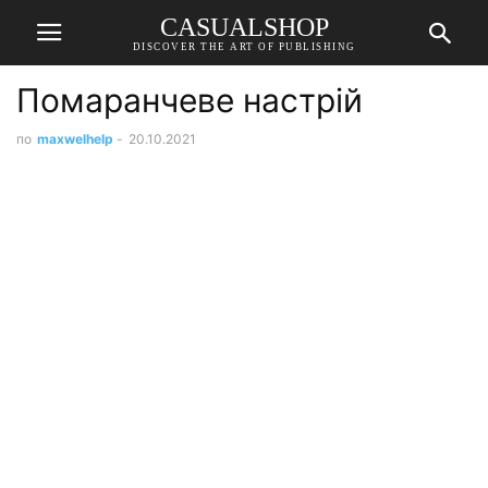
CASUALSHOP
DISCOVER THE ART OF PUBLISHING
Помаранчеве настрій
по
maxwelhelp
-
20.10.2021