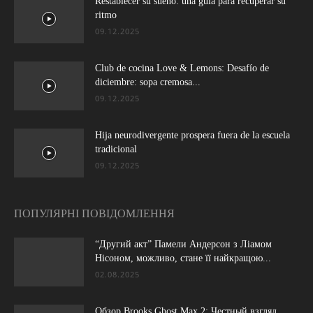
Restablecer su sueño: una guía para recuperar su
ritmo
09.12.2025
Club de cocina Love & Lemons: Desafío de
diciembre: sopa cremosa...
09.12.2025
Hija neurodivergente prospera fuera de la escuela
tradicional
09.12.2025
ПОПУЛЯРНІ ПОВІДОМЛЕННЯ
“Другий акт” Памели Андерсон з Ліамом
Нісоном, можливо, стане її найкращою...
02.08.2025
Обзор Brooks Ghost Max 2: Честный взгляд