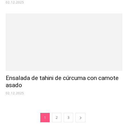
02.12.2025
Ensalada de tahini de cúrcuma con camote
asado
02.12.2025
1
2
3