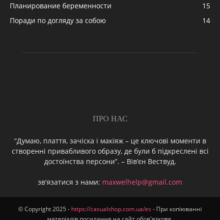
Планирование беременности
15
Поради по догляду за собою
14
ПРО НАС
“Думаю, плаття, зачіска і макіяж – це ключові моменти в
створенні привабливого образу, де були б підкреслені всі
достоїнства персони”. – Вів’єн Вествуд.
зв'язатися з нами:
maxwelhelp@gmail.com
© Copyright 2025 -
https://casualshop.com.ua/es
- При копіюванні
матеріалів посилання на сайт обов'язкове.