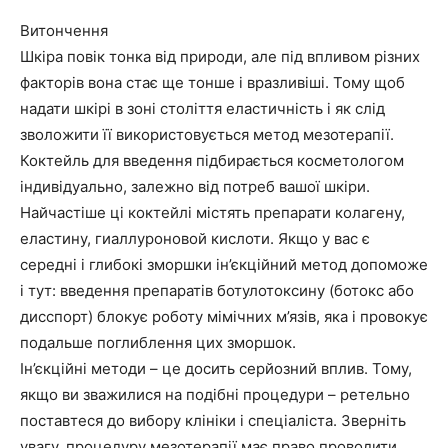
Витончення
Шкіра повік тонка від природи, але під впливом різних
факторів вона стає ще тонше і вразливіші. Тому щоб
надати шкірі в зоні століття еластичність і як слід
зволожити її використовується метод мезотерапії.
Коктейль для введення підбирається косметологом
індивідуально, залежно від потреб вашої шкіри.
Найчастіше ці коктейлі містять препарати колагену,
еластину, гиаллуроновой кислоти. Якщо у вас є
середні і глибокі зморшки ін’єкційний метод допоможе
і тут: введення препаратів ботулотоксину (ботокс або
дисспорт) блокує роботу мімічних м’язів, яка і провокує
подальше поглиблення цих зморшок.
Ін’єкційні методи – це досить серйозний вплив. Тому,
якщо ви зважилися на подібні процедури – ретельно
поставтеся до вибору клініки і спеціаліста. Зверніть
увагу, процедуру мезотерапії має право проводити