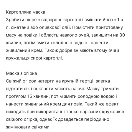
Картопляна маска
Зробити пюре з відварної картоплі і змішати його з 1 ч.
л. сметани або оливкової олії. Помістити приготовану
масу на повіки і область навколо очей, залишити на 30
хвилин, потім змити холодною водою і нанести
живильний крем. Також добре знімають втому очей
кружальця сирої картоплі.
Маска з огірка
Свіжий огірок натерти на крупній тертці, злегка
віджати сік і покласти м’якоть на очі. Маску тримати
протягом 15 хвилин, потім змити холодною водою і
нанести живильний крем для повік. Такий же ефект
виходить при використанні тонко нарізаних кружечків
свіжого огірка, однак їх доведеться періодично
замінювати свіжими.