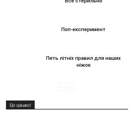
Все стерильно
Поп-експеримент
Пять літніх правил для наших
ніжок
Це цікаво!