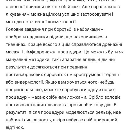
основної причини ніяк не обійтися. Але паралельно з
лікуванням можна цілком успішно застосовувати і
методи естетичної косметології.
Головне завдання при боротьбі з набряками –
прибрати надлишки рідини, що накопичилася в
тканинах. Краще всього з цим справляються дренажні
масажі і лімфодренажні процедури. Це можуть бути як
мануальні методики, так і апаратне вплив. Відмінні
результати досягаються при поєднанні
протинабрякових сироваток і мікрострумової терапії
або ендермологіі. Якщо вам хочеться чого-небудь
пооригінальніше, можете спробувати одну з нових
процедур – масаж срібними ложками. Срібло володіє
противовостпалительным та протинабрякову дію. В
результаті після процедури моделюється рельєф, йде
набряк і синюшность, шкіра набуває свій природний
відтінок.