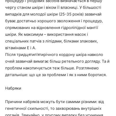
процедур і уходових засобів визначається в першу
чергу станом шкіри і віком її власниці. У більшості
випадків для молодої шкіри (25-35 років) зазвичай
буває достатньо хорошого зволоження і процедур,
спрямованих на відновлення гідроліпідної мантії
шкіри. Як максимум – використання масок і
спеціальних патчів з ліпідами, білками злакових,
вітамінами Е і А.
Після тридцятип’ятирічного кордону шкіра навколо
очей зазвичай вимагає більш ретельного догляду. Та й
проблем накопичується теж більше. Розглянемо
детальніше: що це за проблеми і як з ними боротися.
Набряки
Причини набряків можуть бути самими різними: від
генетичної схильності, то захворювань внутрішніх
органів. Звичайно, у другому випадку без усунення