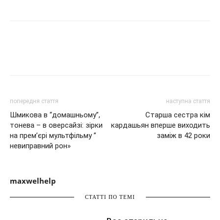
попередня стаття
наступна стаття
Шмикова в “домашньому”,
Старша сестра кім
тонева – в оверсайзі: зірки
кардашьян вперше виходить
на прем’єрі мультфільму ”
заміж в 42 роки
невиправний рон»
maxwelhelp
СТАТТІ ПО ТЕМІ