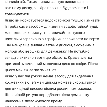
кінчиків вій. Таким чином вся туш виявиться на
ватяному диску, а шкіра повік не буде зачіпати і
травмуватися.
Якщо ви користуєтеся водойстойкой тушшю і змивати
її треба саме засобом для зняття водойстойкой туші.
Але якщо ви користуєтеся звичайною тушшю
настільки агресивною «графіки» зловживати не варто.
Тіні найкраще змивати ватним диском, змоченим в
молоці або вершках для демакіяжу. Не потрібно
занадто активно терти цю область. Краще злегка
притисніть змочений молочком диск до шкіри. Після
цього макіяж легко змиється.
Якщо у вас під рукою немає засобу для видалення
косметики з очей – ви цілком можете скористатися
для цих цілей високоякісним рослинним маслом.
Щовечірній ритуал передбачає після демакіяжу
нанесення зволожуючого крему.