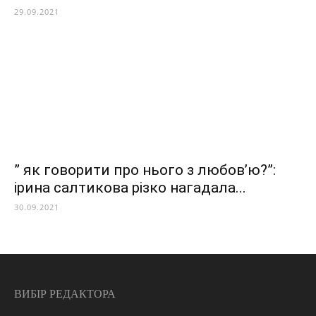
29.09.2021
” як говорити про нього з любов’ю?”:
ірина салтикова різко нагадала...
30.09.2021
ВИБІР РЕДАКТОРА