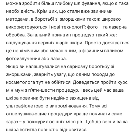
можна зробити більш глибоку шліфування, якщо є така
необхідність. Крім цих, що стали вже звичними
методами, в боротьбі зі зморшками також шировко
використовуються і нові технології: фото – та лазерна
обробка. Загальний принцип процедур такий же:
відлущування верхніх шарів шкіри. Просто досягається
це не хімічним або механічним, а фізичним впливом
фотоизлучения або лазера.
Якщо ви налаштувалися на серйозну боротьбу зі
зморшками, зверніть увагу, що одним походм до
косметолога тут не обійтися. Доведеться пройти курс
мінімум з п’яти-шести процедур. І весь цей час ваша
шкіра повинна бути надійно захищена від
ультрафіолетового випромінювання. Тому всі
отшелушивающие процедури краще починати саме
зараз – у похмурих осінніх місяців. Щоб до весни ваша
шкіра встигла повністю відновитися.