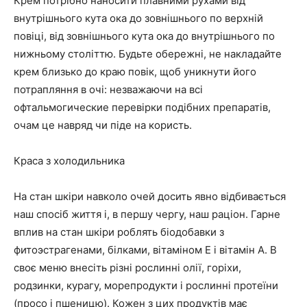
Крем потрібно наносити плавними рухами від
внутрішнього кута ока до зовнішнього по верхній
повіці, від зовнішнього кута ока до внутрішнього по
нижньому століттю. Будьте обережні, не накладайте
крем близько до краю повік, щоб уникнути його
потрапляння в очі: незважаючи на всі
офтальмогические перевірки подібних препаратів,
очам це навряд чи піде на користь.
Краса з холодильника
На стан шкіри навколо очей досить явно відбивається
наш спосіб життя і, в першу чергу, наш раціон. Гарне
вплив на стан шкіри роблять біодобавки з
фитоэстрагенами, білками, вітаміном Е і вітамін А. В
своє меню внесіть різні рослинні олії, горіхи,
родзинки, курагу, морепродукти і рослинні протеїни
(просо і пшеницю). Кожен з цих продуктів має