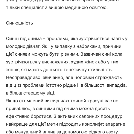
тільки спеціаліст з вищою медичною освітою.
Синюшність
Синці під очима – проблема, яка зустрічається навіть у
молодих дівчат. Як і у випадку з набряками, причини
цієї синяви можуть бути різними. Зазвичай сині кола
зустрічаються у виснажених, худих жінок або у тих
жінок, які мають до цього генетичну схильність.
Несправедливо, звичайно, але чоловіки страждають
від цієї проблеми істотно рідше і, в більшості випадків,
в більш старшому віці.
Якщо стомлений вигляд чахоточной красуні вас не
приваблює, з синцями під очима можна досить
ефективно боротися. З активних салонних процедур
найкраще для цієї мети підходить криолифт: апаратне
або мануальний вплив за допомогою рідкого азоту.