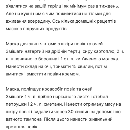
з’являтися на вашій тарілці як мінімум раз в тиждень.
Але на кухні нам є чим поживитися не тільки для
вживання всередину. Ось кілька домашніх рецептів
масок з підручних продуктів
Маска для зняття втоми з шкіри повік та очей
Змішати натертий на дрібній тертці сиру картоплю, 2 ч.
л. пшеничного борошна і 1 ст. л. кип’яченого молока.
Нанести склад на очі, тримати 15 хвилин, потім
вмитися і змастити повіки кремом.
Маска, поліпшує кровообіг повік та очей
Змішати 1 ч. л. дрібно нарізаного листя і стебел
петрушки і 2 ч. л. сметани. Нанести отриману масу на
шкіру повік і видалити через 30 хвилин за допомогою
ватного тампона. Після цього нанести живильний
крем для повік.