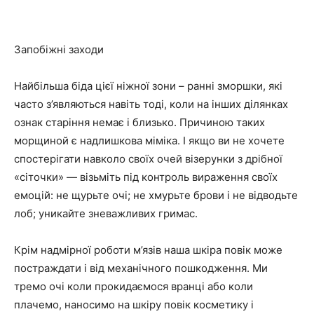
Запобіжні заходи
Найбільша біда цієї ніжної зони – ранні зморшки, які
часто з’являються навіть тоді, коли на інших ділянках
ознак старіння немає і близько. Причиною таких
морщиной є надлишкова міміка. І якщо ви не хочете
спостерігати навколо своїх очей візерунки з дрібної
«сіточки» — візьміть під контроль вираження своїх
емоцій: не щурьте очі; не хмурьте брови і не відводьте
лоб; уникайте зневажливих гримас.
Крім надмірної роботи м’язів наша шкіра повік може
постраждати і від механічного пошкодження. Ми
тремо очі коли прокидаємося вранці або коли
плачемо, наносимо на шкіру повік косметику і