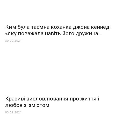
Ким була таємна коханка джона кеннеді
«яку поважала навіть його дружина...
30.09.2021
Красиві висловлювання про життя і
любов зі змістом
03.09.2021