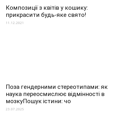
Композиції з квітів у кошику:
прикрасити будь-яке свято!
11.12.2021
Поза гендерними стереотипами: як
наука переосмислює відмінності в
мозкуПошук істини: чо
23.07.2025