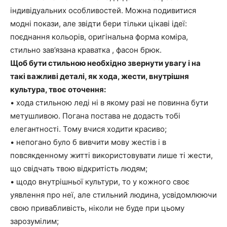
індивідуальних особливостей. Можна подивитися
модні покази, але звідти бери тільки цікаві ідеї:
поєднання кольорів, оригінальна форма коміра,
стильно зав’язана краватка , фасон брюк.
Щоб бути стильною необхідно звернути увагу і на
такі важливі деталі, як хода, жести, внутрішня
культура, твоє оточення:
• хода стильною леді ні в якому разі не повинна бути
метушливою. Погана постава не додасть тобі
елегантності. Тому вчися ходити красиво;
• непогано було б вивчити мову жестів і в
повсякденному житті використовувати лише ті жести,
що свідчать твою відкритість людям;
• щодо внутрішньої культури, то у кожного своє
уявлення про неї, але стильний людина, усвідомлюючи
свою привабливість, ніколи не буде при цьому
зарозумілим;