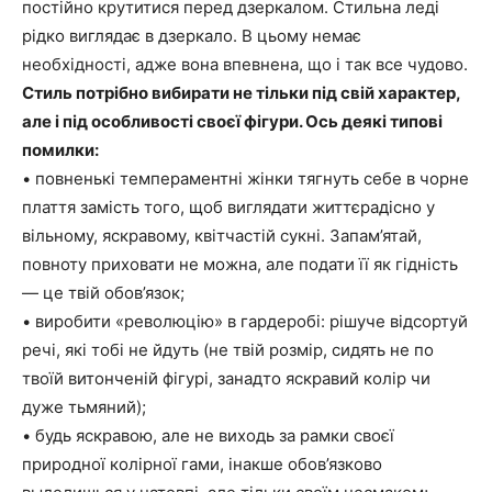
постійно крутитися перед дзеркалом. Стильна леді
рідко виглядає в дзеркало. В цьому немає
необхідності, адже вона впевнена, що і так все чудово.
Стиль потрібно вибирати не тільки під свій характер,
але і під особливості своєї фігури. Ось деякі типові
помилки:
• повненькі темпераментні жінки тягнуть себе в чорне
плаття замість того, щоб виглядати життєрадісно у
вільному, яскравому, квітчастій сукні. Запам’ятай,
повноту приховати не можна, але подати її як гідність
— це твій обов’язок;
• виробити «революцію» в гардеробі: рішуче відсортуй
речі, які тобі не йдуть (не твій розмір, сидять не по
твоїй витонченій фігурі, занадто яскравий колір чи
дуже тьмяний);
• будь яскравою, але не виходь за рамки своєї
природної колірної гами, інакше обов’язково