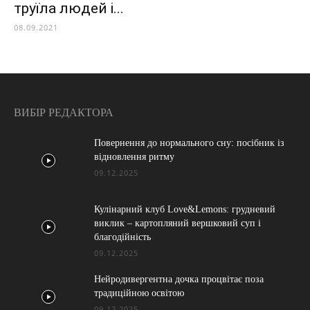
труїла людей і...
08.09.2021
ВИБІР РЕДАКТОРА
Повернення до нормального сну: посібник із
відновлення ритму
09.12.2025
Кулінарний клуб Love&Lemons: грудневий
виклик – картопляний вершковий суп і
благодійність
09.12.2025
Нейродивергентна дочка процвітає поза
традиційною освітою
09.12.2025