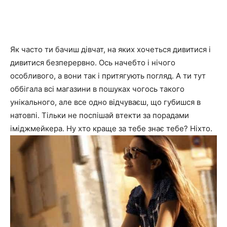
Як часто ти бачиш дівчат, на яких хочеться дивитися і
дивитися безперервно. Ось начебто і нічого
особливого, а вони так і притягують погляд. А ти тут
оббігала всі магазини в пошуках чогось такого
унікального, але все одно відчуваєш, що губишся в
натовпі. Тільки не поспішай втекти за порадами
іміджмейкера. Ну хто краще за тебе знає тебе? Ніхто.