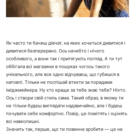
Як часто ти бачиш дівчат, на яких хочеться дивитися і
дивитися безперервно. Ось начебто і нічого
особливого, а вони так і притягують погляд. А ти тут
оббігала всі магазини в пошуках чогось такого
унікального, але все одно відчуваєш, що губишся в
натовпі. Тільки не поспішай втекти за порадами
іміджмейкера. Ну хто краще за тебе знає тебе? Ніхто.
Ось і створи свій стиль сама. Такий образ, в якому ти
не тільки будеш виглядати надзвичайно, але і будеш
почувати себе комфортно. Повір, це помітять і оцінять
всі навколишні.
Значить так, перше, що ти повинна зробити — це не