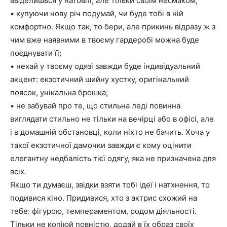
выделишься у натовпі, але тільки своїм несмаком;
• купуючи нову річ подумай, чи буде тобі в ній
комфортно. Якщо так, то бери, але прикинь відразу ж з
чим вже наявними в твоєму гардеробі можна буде
поєднувати її;
• нехай у твоєму одязі завжди буде індивідуальний
акцент: екзотичний шийну хустку, оригінальний
поясок, унікальна брошка;
• не забувай про те, що стильна леді повинна
виглядати стильно не тільки на вечірці або в офісі, але
і в домашній обстановці, коли ніхто не бачить. Хоча у
такої екзотичної дамочки завжди є кому оцінити
елегантну недбалість тієї одягу, яка не призначена для
всіх.
Якщо ти думаєш, звідки взяти тобі ідеї і натхнення, то
подивися кіно. Придивися, хто з актрис схожий на
тебе: фігурою, темпераментом, родом діяльності.
Тільки не копіюй повністю, додай в їх образ своїх