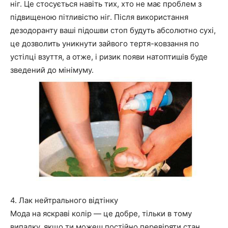
ніг. Це стосується навіть тих, хто не має проблем з
підвищеною пітливістю ніг. Після використання
дезодоранту ваші підошви стоп будуть абсолютно сухі,
це дозволить уникнути зайвого тертя-ковзання по
устілці взуття, а отже, і ризик появи натоптишів буде
зведений до мінімуму.
4. Лак нейтрального відтінку
Мода на яскраві колір — це добре, тільки в тому
випадку, якщо ти можеш постійно перевіряти стан