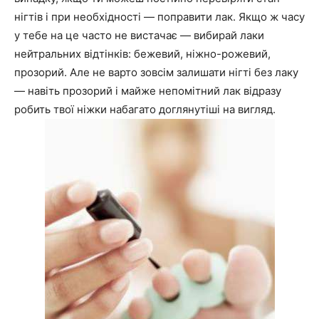
нігтів і при необхідності — поправити лак. Якщо ж часу
у тебе на це часто не вистачає — вибирай лаки
нейтральних відтінків: бежевий, ніжно-рожевий,
прозорий. Але не варто зовсім залишати нігті без лаку
— навіть прозорий і майже непомітний лак відразу
робить твої ніжки набагато доглянутіші на вигляд.