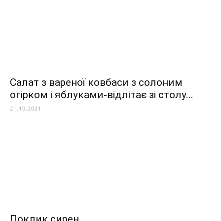
Салат з вареної ковбаси з солоним
огірком і яблуками-відлітає зі столу...
21.10.2021
Поклик сирен