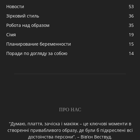
Новости
53
Зірковий стиль
36
Робота над образом
35
Сімя
19
Планирование беременности
15
Поради по догляду за собою
14
ПРО НАС
“Думаю, плаття, зачіска і макіяж – це ключові моменти в
створенні привабливого образу, де були б підкреслені всі
достоїнства персони”. – Вів’єн Вествуд.