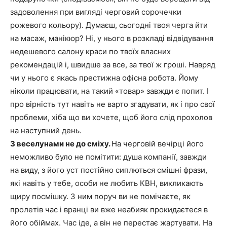
задоволення при вигляді черговий сорочечки
рожевого кольору). Думаєш, сьогодні твоя черга йти
на масаж, манікюр? Ні, у нього в розкладі відвідування
недешевого салону краси по твоїх власних
рекомендацій і, швидше за все, за твої ж гроші. Навряд
чи у нього є якась престижна офісна робота. Йому
ніколи працювати, на такий «товар» завжди є попит. І
про вірність тут навіть не варто згадувати, як і про свої
проблеми, хіба що ви хочете, щоб його слід прохолов
на наступний день.
З веселунами не до сміху.
На черговій вечірці його
неможливо було не помітити: душа компанії, завжди
на виду, з його уст постійно сиплються смішні фрази,
які навіть у тебе, особи не любить КВН, викликають
щиру посмішку. З ним поруч ви не помічаєте, як
пролетів час і вранці ви вже неабияк прокидаєтеся в
його обіймах. Час іде, а він не перестає жартувати. На