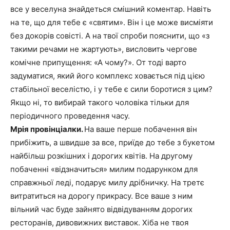
все у веселуна знайдеться смішний коментар. Навіть
на те, що для тебе є «святим». Він і це може висміяти
без докорів совісті. А на твої спроби пояснити, що «з
такими речами не жартують», висловить чергове
комічне припущення: «А чому?». От тоді варто
задуматися, який його комплекс ховається під цією
стабільної веселістю, і у тебе є сили боротися з цим?
Якщо ні, то вибирай такого чоловіка тільки для
періодичного проведення часу.
Мрія провінціалки.
На ваше перше побачення він
прибіжить, а швидше за все, приїде до тебе з букетом
найбільш розкішних і дорогих квітів. На другому
побаченні «відзначиться» милим подарунком для
справжньої леді, подарує милу дрібничку. На третє
витратиться на дорогу прикрасу. Все ваше з ним
вільний час буде зайнято відвідуванням дорогих
ресторанів, дивовижних виставок. Хіба не твоя