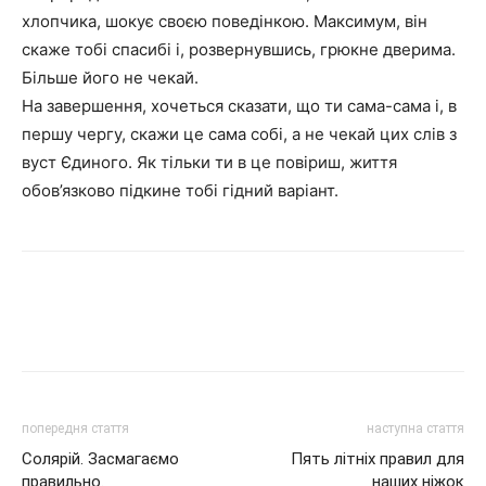
хлопчика, шокує своєю поведінкою. Максимум, він
скаже тобі спасибі і, розвернувшись, грюкне дверима.
Більше його не чекай.
На завершення, хочеться сказати, що ти сама-сама і, в
першу чергу, скажи це сама собі, а не чекай цих слів з
вуст Єдиного. Як тільки ти в це повіриш, життя
обов’язково підкине тобі гідний варіант.
попередня стаття
наступна стаття
Солярій. Засмагаємо
Пять літніх правил для
правильно.
наших ніжок