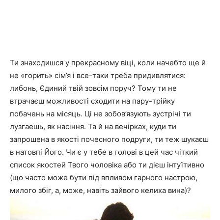
Ти знаходишся у прекрасному віці, коли начебто ще й
не «горить» сім’я і все-таки треба придивлятися:
либонь, Єдиний твій зовсім поруч? Тому ти не
втрачаєш можливості сходити на пару-трійку
побачень на місяць. Ці не зобов’язують зустрічі ти
лузгаешь, як насіння. Та й на вечірках, куди ти
запрошена в якості почесного подруги, ти теж шукаєш
в натовпі Його. Чи є у тебе в голові в цей час чіткий
список якостей Твого чоловіка або ти дієш інтуїтивно
(що часто може бути під впливом гарного настрою,
милого збіг, а, може, навіть зайвого келиха вина)?