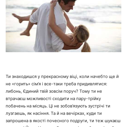
Ти знаходишся у прекрасному віці, коли начебто ще й
не «горить» сім’я і все-таки треба придивлятися:
либонь, Єдиний твій зовсім поруч? Тому ти не
втрачаєш можливості сходити на пару-трійку
побачень на місяць. Ці не зобов’язують зустрічі ти
лузгаешь, як насіння. Та й на вечірках, куди ти
запрошена в якості почесного подруги, ти теж шукаєш