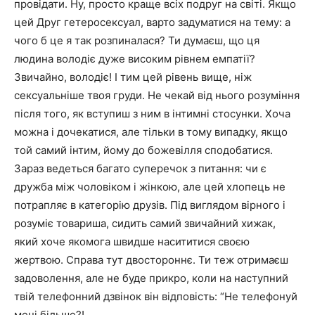
провідати. Ну, просто краще всіх подруг на світі. Якщо
цей Друг гетеросексуал, варто задуматися на тему: а
чого б це я так розпиналася? Ти думаєш, що ця
людина володіє дуже високим рівнем емпатії?
Звичайно, володіє! І тим цей рівень вище, ніж
сексуальніше твоя груди. Не чекай від нього розуміння
після того, як вступиш з ним в інтимні стосунки. Хоча
можна і дочекатися, але тільки в тому випадку, якщо
той самий інтим, йому до божевілля сподобатися.
Зараз ведеться багато суперечок з питання: чи є
дружба між чоловіком і жінкою, але цей хлопець не
потрапляє в категорію друзів. Під виглядом вірного і
розуміє товариша, сидить самий звичайний хижак,
який хоче якомога швидше насититися своєю
жертвою. Справа тут двостороннє. Ти теж отримаєш
задоволення, але не буде прикро, коли на наступний
твій телефонний дзвінок він відповість: “Не телефонуй
мені більше?!