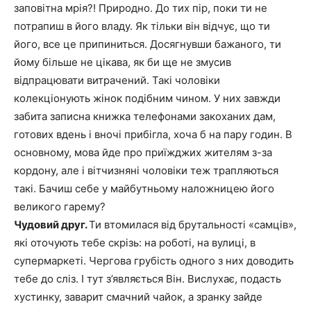
заповітна мрія?! Природно. До тих пір, поки ти не
потрапиш в його владу. Як тільки він відчує, що ти
його, все це припиниться. Досягнувши бажаного, ти
йому більше не цікава, як би ще не змусив
відпрацювати витрачений. Такі чоловіки
колекціонують жінок подібним чином. У них завжди
забита записна книжка телефонами закоханих дам,
готових вдень і вночі прибігла, хоча б на пару годин. В
основному, мова йде про приїжджих жителям з-за
кордону, але і вітчизняні чоловіки теж трапляються
такі. Бачиш себе у майбутньому наложницею його
великого гарему?
Чудовий друг.
Ти втомилася від брутальності «самців»,
які оточують тебе скрізь: на роботі, на вулиці, в
супермаркеті. Чергова грубість одного з них доводить
тебе до сліз. І тут з’являється Він. Вислухає, подасть
хустинку, заварит смачний чайок, а зранку зайде