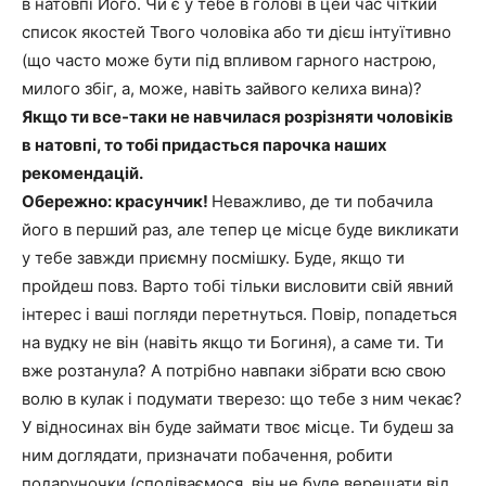
в натовпі Його. Чи є у тебе в голові в цей час чіткий
список якостей Твого чоловіка або ти дієш інтуїтивно
(що часто може бути під впливом гарного настрою,
милого збіг, а, може, навіть зайвого келиха вина)?
Якщо ти все-таки не навчилася розрізняти чоловіків
в натовпі, то тобі придасться парочка наших
рекомендацій.
Обережно: красунчик!
Неважливо, де ти побачила
його в перший раз, але тепер це місце буде викликати
у тебе завжди приємну посмішку. Буде, якщо ти
пройдеш повз. Варто тобі тільки висловити свій явний
інтерес і ваші погляди перетнуться. Повір, попадеться
на вудку не він (навіть якщо ти Богиня), а саме ти. Ти
вже розтанула? А потрібно навпаки зібрати всю свою
волю в кулак і подумати тверезо: що тебе з ним чекає?
У відносинах він буде займати твоє місце. Ти будеш за
ним доглядати, призначати побачення, робити
подаруночки (сподіваємося, він не буде верещати від