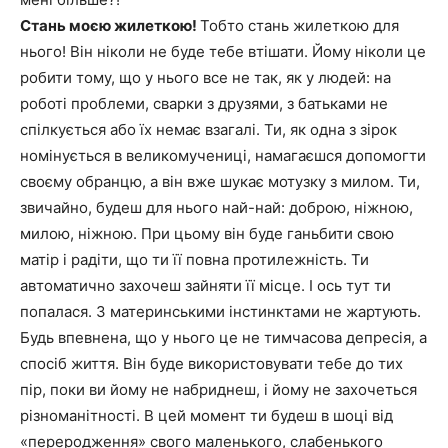
Стань моєю жилеткою!
Тобто стань жилеткою для
нього! Він ніколи не буде тебе втішати. Йому ніколи це
робити тому, що у нього все не так, як у людей: на
роботі проблеми, сварки з друзями, з батьками не
спілкується або їх немає взагалі. Ти, як одна з зірок
номінується в великомучениці, намагаєшся допомогти
своєму обранцю, а він вже шукає мотузку з милом. Ти,
звичайно, будеш для нього най-най: доброю, ніжною,
милою, ніжною. При цьому він буде ганьбити свою
матір і радіти, що ти її повна протилежність. Ти
автоматично захочеш зайняти її місце. І ось тут ти
попалася. З материнськими інстинктами не жартують.
Будь впевнена, що у нього це не тимчасова депресія, а
спосіб життя. Він буде використовувати тебе до тих
пір, поки ви йому не набриднеш, і йому не захочеться
різноманітності. В цей момент ти будеш в шоці від
«переродження» свого маленького, слабенького