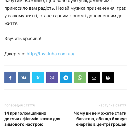
набутим. Важливо, щоб воно було усвідомленим і
приносило вам радість. Нехай музика призначення, грає
у вашому житті, стане гарним фоном і доповненням до
життя.
Звучить красиво!
Джерело:
http://tovstuha.com.ua/
попередня стаття
наступна стаття
14 приголомшливих
Чому ви не можете стати
дитячих фільмів-казок для
багатою, або що блокує
зимового настрою
енергію в центрі грошей