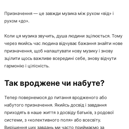
Призначення — це завжди музика між рухом «від» і
рухом «до».
Коли ця музика звучить, душа людини зцілюється. Тому
через якийсь час людина відчуває бажання знайти нове
призначення, щоб налаштувати нову музику і знову
зцілити щось важливе всередині себе, знову відчути
гармонію і цілісність.
Так вроджене чи набуте?
Тепер повернемося до питання вродженого або
набутого призначення. Якийсь досвід і завдання
приходять в наше життя з досвіду батьків, з родової
системи, з «колективного поля» або всесвіту.
Вирішення цих завдань ми часто приймаємо за