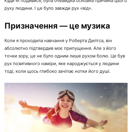
Куди ні подивися, була очевидна основна причина цього
руху людини. І це було завжди рух «від».
Призначення — це музика
Коли я проходила навчання у Роберта Дилтса, він
абсолютно підтвердив моє припущення. Але з його
точки зору, це не було одним лише рухом болю. Це був
рух позитивного наміри, яке народжується у людини
тоді, коли щось глибоко зачіпає нотки його душі.