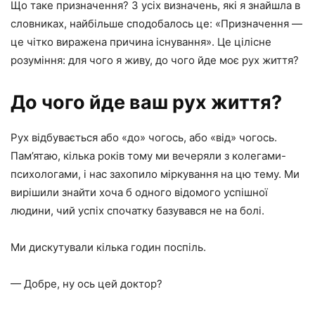
Що таке призначення? З усіх визначень, які я знайшла в
словниках, найбільше сподобалось це: «Призначення —
це чітко виражена причина існування». Це цілісне
розуміння: для чого я живу, до чого йде моє рух життя?
До чого йде ваш рух життя?
Рух відбувається або «до» чогось, або «від» чогось.
Пам’ятаю, кілька років тому ми вечеряли з колегами-
психологами, і нас захопило міркування на цю тему. Ми
вирішили знайти хоча б одного відомого успішної
людини, чий успіх спочатку базувався не на болі.
Ми дискутували кілька годин поспіль.
— Добре, ну ось цей доктор?