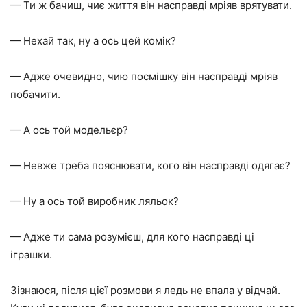
— Ти ж бачиш, чиє життя він насправді мріяв врятувати.
— Нехай так, ну а ось цей комік?
— Адже очевидно, чию посмішку він насправді мріяв
побачити.
— А ось той модельєр?
— Невже треба пояснювати, кого він насправді одягає?
— Ну а ось той виробник ляльок?
— Адже ти сама розумієш, для кого насправді ці
іграшки.
Зізнаюся, після цієї розмови я ледь не впала у відчай.