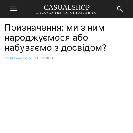
CASUALSHOP
DISCOVER THE ART OF PUBLISHING
Призначення: ми з ним
народжуємося або
набуваємо з досвідом?
по
maxwelhelp
-
20.12.2021