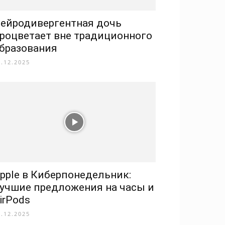
ейродивергентная дочь
роцветает вне традиционного
бразования
9.12.2025
pple в Киберпонедельник:
учшие предложения на часы и
irPods
3.12.2025