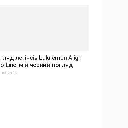
гляд легінсів Lululemon Align
o Line: мій чесний погляд
8.08.2025