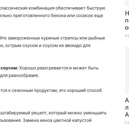
классическая комбинация обеспечивает быструю
Н
ельно приготовленного бекона или сосисок еще
п
о
0
йте замороженные куриные стрипсы или рыбные
и, острым соусом и соусом из авокадо для
 соусом:
Хорошо разогревается и может быть
для разнообразия.
тся к сезонным продуктам, это хороший способ
A
л
штабируемый рецепт, который можно уменьшить
A
льзования. Замена киноа цветной капустой
0