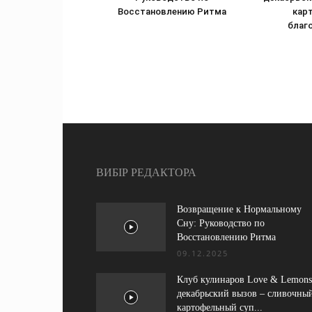
Восстановлению Ритма
кар
благ
ВИБІР РЕДАКТОРА
Возвращение к Нормальному
Сну: Руководство по
Восстановлению Ритма
09.12.2025
Клуб кулинаров Love & Lemons
декабрьский вызов – сливочны
картофельный суп...