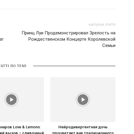
наступна стаття
Принц Луи Продемонстрировал Зрелость на
зг
Рождественском Концерте Королевской
Семьи
ТАТТІ ПО ТЕМІ
инаров Love & Lemons:
Нейродивергентная дочь
ий вызов – сливочный
процветает вне традиционного