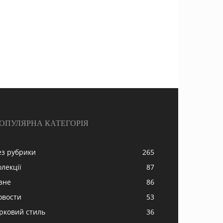
ОПУЛЯРНА КАТЕГОРІЯ
ез рубрики
265
олекції
87
ізне
86
овости
53
ірковий стиль
36