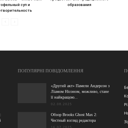
тофельный суп и
образования
отворительность
ПОПУЛЯРНІ ПОВІДОМЛЕННЯ
П
«Другий акт» Памели Андерсон з
Б
Ліамом Нісоном, можливо, стане
К
її найкращою...
02.08.2025
Р
Н
:
Обзор Brooks Ghost Max 2:
й
Честный взгляд редактора
З
16.07.2025