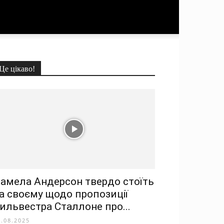
Це цікаво!
амела Андерсон твердо стоїть
а своєму щодо пропозиції
ильвестра Сталлоне про...
5.08.2025