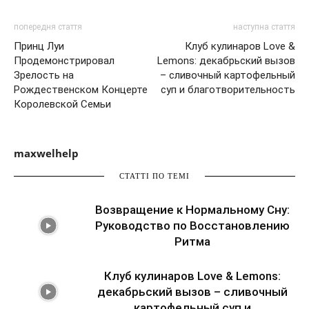
попередня стаття
наступна стаття
Принц Луи
Клуб кулинаров Love &
Продемонстрировал
Lemons: декабрьский вызов
Зрелость на
– сливочный картофельный
Рождественском Концерте
суп и благотворительность
Королевской Семьи
maxwelhelp
СТАТТІ ПО ТЕМІ
Возвращение к Нормальному Сну:
Руководство по Восстановлению
Ритма
Клуб кулинаров Love & Lemons:
декабрьский вызов – сливочный
картофельный суп и