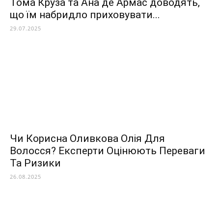
Тома Круза та Ана де Армас доводять,
що їм набридло приховувати...
29.07.2025
Чи Корисна Оливкова Олія Для
Волосся? Експерти Оцінюють Переваги
Та Ризики
26.08.2025