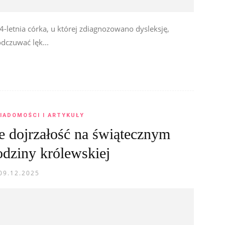
etnia córka, u której zdiagnozowano dysleksję,
dczuwać lęk...
IADOMOŚCI I ARTYKUŁY
e dojrzałość na świątecznym
odziny królewskiej
09.12.2025