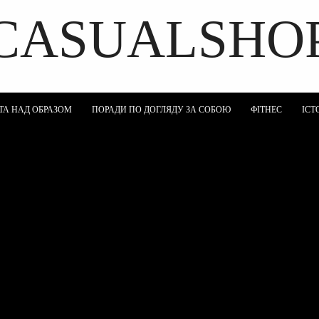
CASUALSHO
DISCOVER THE ART OF PUBLISHING
ТА НАД ОБРАЗОМ
ПОРАДИ ПО ДОГЛЯДУ ЗА СОБОЮ
ФІТНЕС
ІСТ