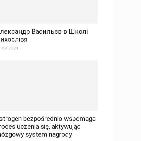
лександр Васильєв в Школі
ихослівя
0.09.2021
strogen bezpośrednio wspomaga
roces uczenia się, aktywując
ózgowy system nagrody