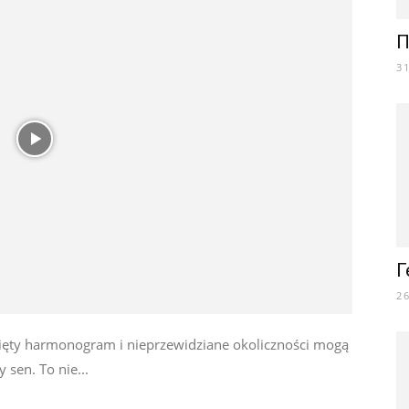
П
3
Г
2
pięty harmonogram i nieprzewidziane okoliczności mogą
 sen. To nie...