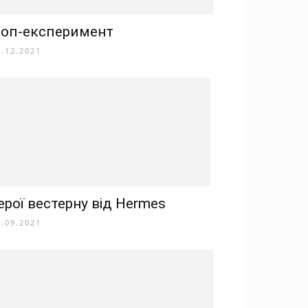
оп-експеримент
1.12.2021
ерої вестерну від Hermes
6.09.2021