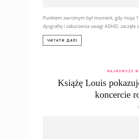
Punktem zwrotnym był moment, gdy moja 14-l
dysgrafię i zaburzenia uwagi ADHD, zaczęła o
ЧИТАТИ ДАЛІ
NAJNOWSZE W
Książę Louis pokazuj
koncercie r