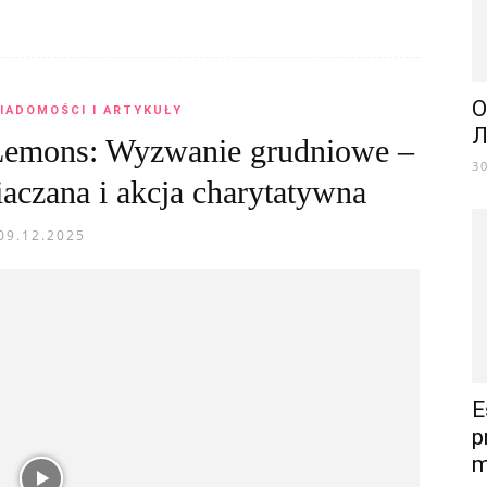
О
IADOMOŚCI I ARTYKUŁY
Л
Lemons: Wyzwanie grudniowe –
3
czana i akcja charytatywna
09.12.2025
E
p
m