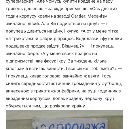
супермаркеті. Але чомусь купити крадене на пару
гривень дешевше – завжди приємніше. «Ось для цих
годин корпусу крали на заводі Cartier. Механізм,
звичайно, лівий. Але Ви подивіться на ціну!» — і
покупець дивиться на ціну. І купує. «А от у мене тітка
на трикотажній фабриці працює. Водолазки і футболки
подешевке продає звідти. Візьмеш?» — і покупець,
звичайно, бере. «А у мене свояк працює на
підприємстві, яке фасує ікру. За тиждень кілька
кілограмів встигає винести. І все свіже. Тобі взяти?» —
і покупець киває головою, звичайно ж взяти. І ось
сидить середньостатистичний громадянин у футболці,
винесеною з трикотажної фабрики, на руці годинник з
вкраденим корпусом, лопає крадену червону ікру і
обурюється тим, що розікрали країну.