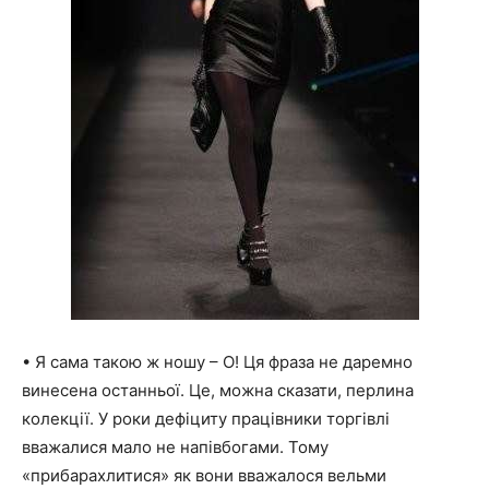
• Я сама такою ж ношу – О! Ця фраза не даремно
винесена останньої. Це, можна сказати, перлина
колекції. У роки дефіциту працівники торгівлі
вважалися мало не напівбогами. Тому
«прибарахлитися» як вони вважалося вельми