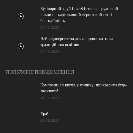
Кулінарний клуб Love&Lemons: грудневий
виклик – картопляний вершковий суп і
благодійність
09.12.2025
Нейродивергентна дочка процвітає поза
традиційною освітою
09.12.2025
ПОПУЛЯРНІ ПОВІДОМЛЕННЯ
Композиції з квітів у кошику: прикрасити будь-
яке свято!
11.12.2021
Ура!
23.09.2021