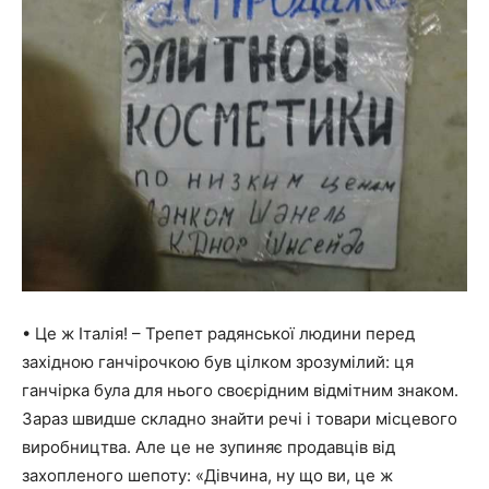
• Це ж Італія! – Трепет радянської людини перед
західною ганчірочкою був цілком зрозумілий: ця
ганчірка була для нього своєрідним відмітним знаком.
Зараз швидше складно знайти речі і товари місцевого
виробництва. Але це не зупиняє продавців від
захопленого шепоту: «Дівчина, ну що ви, це ж