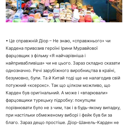
• Це справжній Діор – Не знаю, «справжнього» чи
Кардена привозив героїні Ірини Муравйової
фарцовщик з фільму «Я найчарівніша і
найпривабливіша» чи не цього. Зараз складно сказати
однозначно. Речі зарубіжного виробництва в країні,
безумовно, були. Та й Китай тоді ще не налагодив свій
потужний «ксерокс». Так що цілком можливо, що
Карден був оригінальний. А може і «впарювали»
фарцовщики турецьку підробку: покупцям
порівнювати було не з чим, так і в будь-якому випадку,
при настільки обмеженому виборі і фейк був би за
благо. Зараз дещо простіше. Діор-Шанель-Карден не