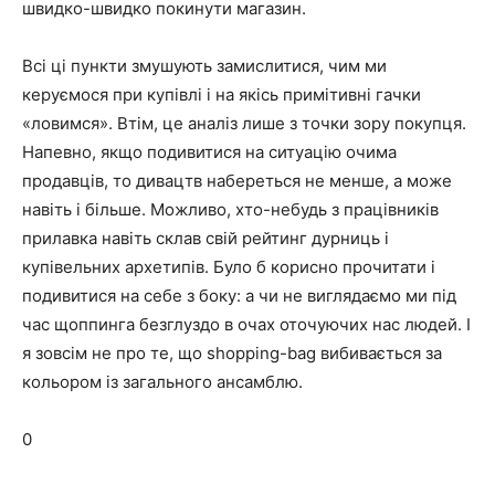
швидко-швидко покинути магазин.
Всі ці пункти змушують замислитися, чим ми
керуємося при купівлі і на якісь примітивні гачки
«ловимся». Втім, це аналіз лише з точки зору покупця.
Напевно, якщо подивитися на ситуацію очима
продавців, то дивацтв набереться не менше, а може
навіть і більше. Можливо, хто-небудь з працівників
прилавка навіть склав свій рейтинг дурниць і
купівельних архетипів. Було б корисно прочитати і
подивитися на себе з боку: а чи не виглядаємо ми під
час щоппинга безглуздо в очах оточуючих нас людей. І
я зовсім не про те, що shopping-bag вибивається за
кольором із загального ансамблю.
0