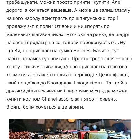
треба шукати. Можна просто прийти і купити. Але
дорого, а хочеться дешевше. А може це залишилася у
нашого народу пристрасть до шпигунських ігор і
продажу з-під поли? От вони й нишпорять по
маленьких магазинчиках і «точок» на ринку, де щедрі
на слова продавці на всі голоси переконують їх: «Ну
що Ви, це оригінальна сумка Hermes. Бачите, тут
навіть на замочку написано. Просто третя лінія — ось і
коштує тисячу гривень»; «У нас оригінальна люксова
косметика, – каже тітонька в переході.- Це конфіскат,
який не доїхав до Брокарда». І люди вірять. Та ще й з
друзями діляться явками і паролями місць, де можна
купити костюм Chanel всього за п’ятсот гривень.
Вірять, бо їм хочеться в це вірити.