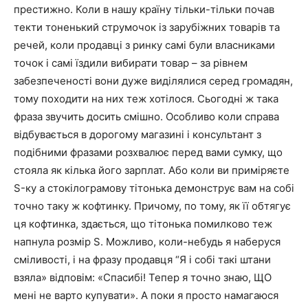
престижно. Коли в нашу країну тільки-тільки почав
текти тоненький струмочок із зарубіжних товарів та
речей, коли продавці з ринку самі були власниками
точок і самі їздили вибирати товар – за рівнем
забезпеченості вони дуже виділялися серед громадян,
тому походити на них теж хотілося. Сьогодні ж така
фраза звучить досить смішно. Особливо коли справа
відбувається в дорогому магазині і консультант з
подібними фразами розхвалює перед вами сумку, що
стояла як кілька його зарплат. Або коли ви приміряєте
S-ку а стокілограмову тітонька демонструє вам на собі
точно таку ж кофтинку. Причому, по тому, як її обтягує
ця кофтинка, здається, що тітонька помилково теж
напнула розмір S. Можливо, коли-небудь я наберуся
сміливості, і на фразу продавця “Я і собі такі штани
взяла» відповім: «Спасибі! Тепер я точно знаю, ЩО
мені не варто купувати». А поки я просто намагаюся