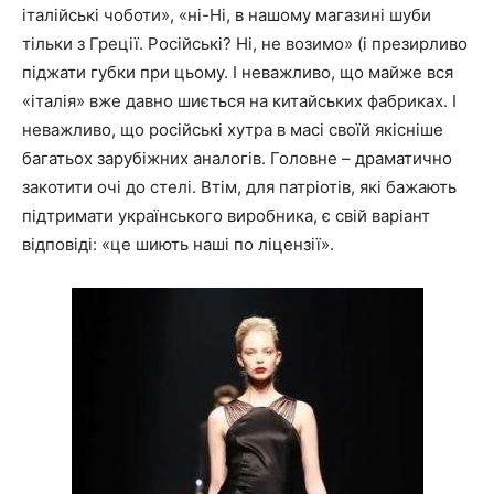
італійські чоботи», «ні-Ні, в нашому магазині шуби
тільки з Греції. Російські? Ні, не возимо» (і презирливо
піджати губки при цьому. І неважливо, що майже вся
«італія» вже давно шиється на китайських фабриках. І
неважливо, що російські хутра в масі своїй якісніше
багатьох зарубіжних аналогів. Головне – драматично
закотити очі до стелі. Втім, для патріотів, які бажають
підтримати українського виробника, є свій варіант
відповіді: «це шиють наші по ліцензії».