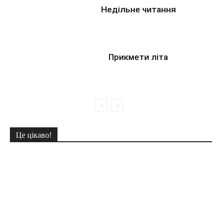
Недільне читання
Прикмети літа
Це цікаво!