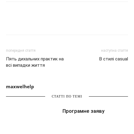
попередня стаття
наступна стаття
Пять дихальних практик на
В стилі casual
всі випадки життя
maxwelhelp
СТАТТІ ПО ТЕМІ
Програмне заяву