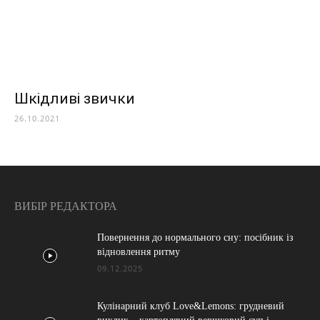
Шкідливі звички
26.10.2021
ВИБІР РЕДАКТОРА
Повернення до нормального сну: посібник із
відновлення ритму
09.12.2025
Кулінарний клуб Love&Lemons: грудневий