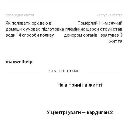
попередня стаття
наступна стаття
Як поливати орхідею в
Померлий 11-місячний
домашніх умовах: підготовка
племінник шерон стоун став
води і 4 способи поливу
донором органів і врятував 3
життя
maxwelhelp
СТАТТІ ПО ТЕМІ
На вітрині і в житті
У центрі уваги — кардиган.2