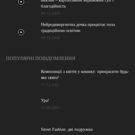
виклик – картопляний вершковий суп і
благодійність
09.12.2025
Нейродивергентна дочка процвітає поза
традиційною освітою
09.12.2025
ПОПУЛЯРНІ ПОВІДОМЛЕННЯ
Композиції з квітів у кошику: прикрасити будь-
яке свято!
11.12.2021
Ура!
23.09.2021
Street Fashion: дві подружки