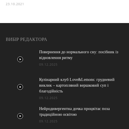
23.10.2021
ВИБІР РЕДАКТОРА
Повернення до нормального сну: посібник із
відновлення ритму
09.12.2025
Кулінарний клуб Love&Lemons: грудневий
виклик – картопляний вершковий суп і
благодійність
09.12.2025
Нейродивергентна дочка процвітає поза
традиційною освітою
09.12.2025