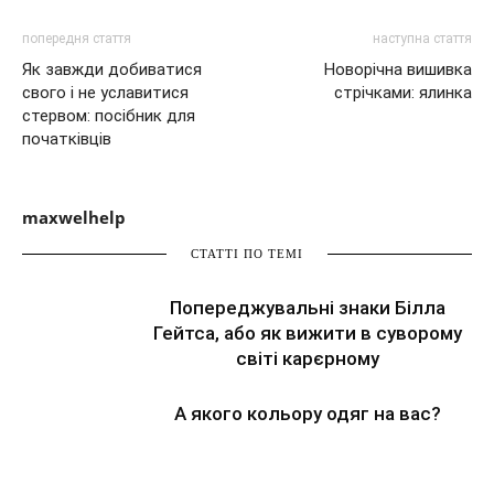
попередня стаття
наступна стаття
Як завжди добиватися
Новорічна вишивка
свого і не уславитися
стрічками: ялинка
стервом: посібник для
початківців
maxwelhelp
СТАТТІ ПО ТЕМІ
Попереджувальні знаки Білла
Гейтса, або як вижити в суворому
світі карєрному
А якого кольору одяг на вас?