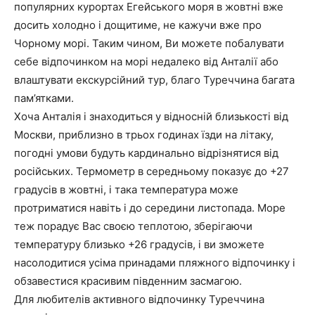
популярних курортах Егейського моря в жовтні вже
досить холодно і дощитиме, не кажучи вже про
Чорному морі. Таким чином, Ви можете побалувати
себе відпочинком на морі недалеко від Анталії або
влаштувати екскурсійний тур, благо Туреччина багата
пам’ятками.
Хоча Анталія і знаходиться у відносній близькості від
Москви, приблизно в трьох годинах їзди на літаку,
погодні умови будуть кардинально відрізнятися від
російських. Термометр в середньому показує до +27
градусів в жовтні, і така температура може
протриматися навіть і до середини листопада. Море
теж порадує Вас своєю теплотою, зберігаючи
температуру близько +26 градусів, і ви зможете
насолодитися усіма принадами пляжного відпочинку і
обзавестися красивим південним засмагою.
Для любителів активного відпочинку Туреччина