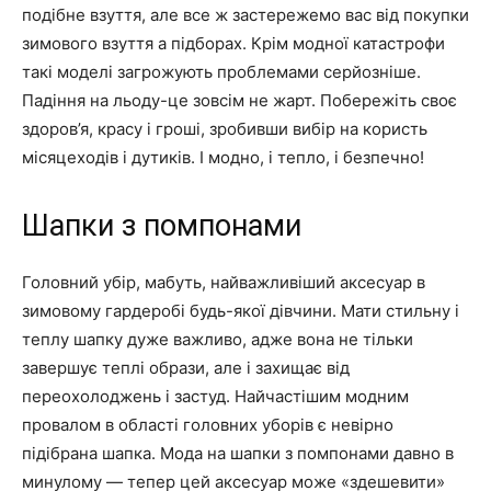
подібне взуття, але все ж застережемо вас від покупки
зимового взуття а підборах. Крім модної катастрофи
такі моделі загрожують проблемами серйозніше.
Падіння на льоду-це зовсім не жарт. Побережіть своє
здоров’я, красу і гроші, зробивши вибір на користь
місяцеходів і дутиків. І модно, і тепло, і безпечно!
Шапки з помпонами
Головний убір, мабуть, найважливіший аксесуар в
зимовому гардеробі будь-якої дівчини. Мати стильну і
теплу шапку дуже важливо, адже вона не тільки
завершує теплі образи, але і захищає від
переохолоджень і застуд. Найчастішим модним
провалом в області головних уборів є невірно
підібрана шапка. Мода на шапки з помпонами давно в
минулому — тепер цей аксесуар може «здешевити»