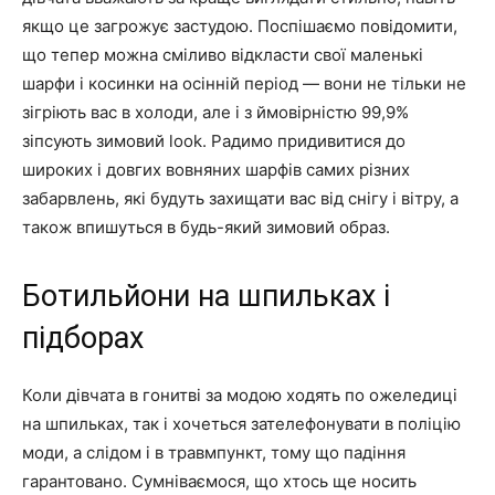
якщо це загрожує застудою. Поспішаємо повідомити,
що тепер можна сміливо відкласти свої маленькі
шарфи і косинки на осінній період — вони не тільки не
зігріють вас в холоди, але і з ймовірністю 99,9%
зіпсують зимовий look. Радимо придивитися до
широких і довгих вовняних шарфів самих різних
забарвлень, які будуть захищати вас від снігу і вітру, а
також впишуться в будь-який зимовий образ.
Ботильйони на шпильках і
підборах
Коли дівчата в гонитві за модою ходять по ожеледиці
на шпильках, так і хочеться зателефонувати в поліцію
моди, а слідом і в травмпункт, тому що падіння
гарантовано. Сумніваємося, що хтось ще носить