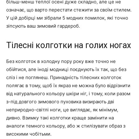
більш-менш теплої осені дуже складно, але це не
означає, що варто перестати стежити за своїм стилем.
У цій добірці ми зібрали 5 модних помилок, які точно
зіпсують ваш зимовий гардероб.
Тілесні колготки на голих ногах
Без колготок в холодну пору року вже точно не
обійтися, але іноді модниці поєднують їх так, що без
сліз і не поглянеш. Принадність тілесних колготок
полягає в тому, щоб їх якраз не можна було відрізнити
від натурального кольору шкіри ніг, і тому, коли разом
з-під довгого зимового пуховика визирають дві
неприродно-світлі ноги, це виглядає, як мінімум,
дивно. Взимку такі колготки краще замінити на
аналоги темного кольору, або ж стилізувати образ з
високими чобітьми.