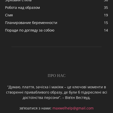
Робота над образом
35
Сімя
19
Планирование беременности
15
Поради по догляду за собою
14
ПРО НАС
“Думаю, плаття, зачіска і макіяж – це ключові моменти в
створенні привабливого образу, де були б підкреслені всі
достоїнства персони”. – Вів’єн Вествуд.
зв'язатися з нами:
maxwelhelp@gmail.com