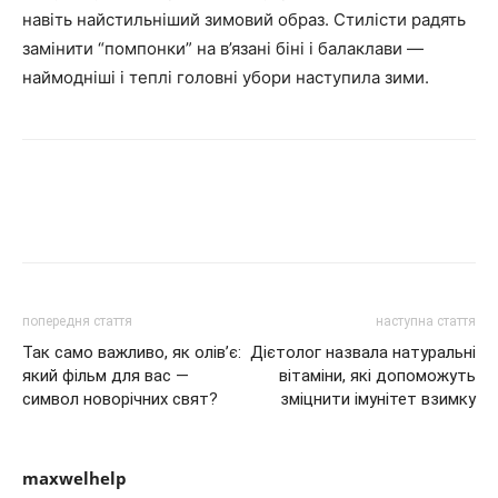
навіть найстильніший зимовий образ. Стилісти радять
замінити “помпонки” на в’язані біні і балаклави —
наймодніші і теплі головні убори наступила зими.
попередня стаття
наступна стаття
Так само важливо, як олів’є:
Дієтолог назвала натуральні
який фільм для вас —
вітаміни, які допоможуть
символ новорічних свят?
зміцнити імунітет взимку
maxwelhelp