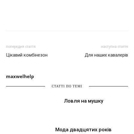
попередня стаття
наступна стаття
Цікавий комбінезон
Для наших кавалерів
maxwelhelp
СТАТТІ ПО ТЕМІ
Ловля на мушку
Мода двадцятих років