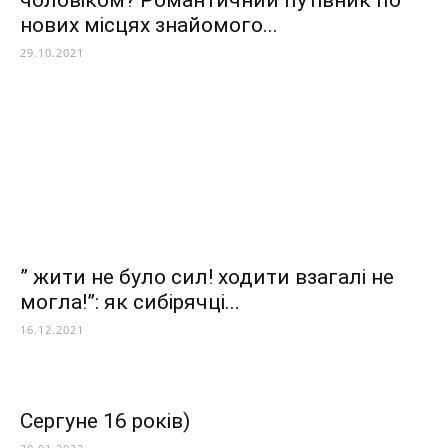
чоловіком? Романтичний путівник по
нових місцях знайомого...
29.10.2021
” жити не було сил! ходити взагалі не
могла!”: як сибірячці...
16.12.2021
Сергуне 16 років)