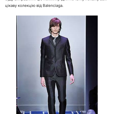
цікаву колекцію від Balenciaga.