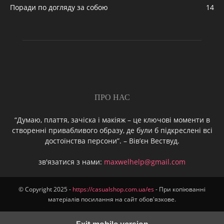
Поради по догляду за собою
14
ПРО НАС
“Думаю, плаття, зачіска і макіяж – це ключові моменти в
створенні привабливого образу, де були б підкреслені всі
достоїнства персони”. – Вів’єн Вествуд.
зв'язатися з нами:
maxwelhelp@gmail.com
© Copyright 2025 -
https://casualshop.com.ua/es
- При копіюванні
матеріалів посилання на сайт обов'язкове.
Exit mobile version