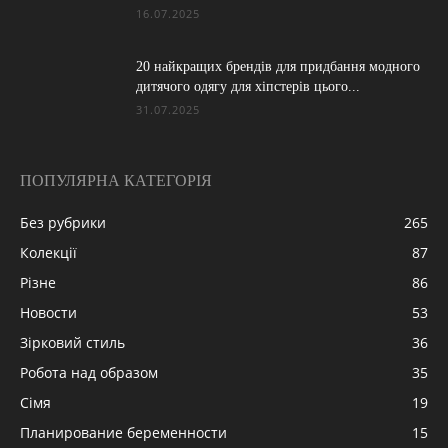
16.07.2025
20 найкращих брендів для придбання модного
дитячого одягу для хіпстерів цього...
31.07.2025
ПОПУЛЯРНА КАТЕГОРІЯ
Без рубрики
265
Колекції
87
Різне
86
Новости
53
Зірковий стиль
36
Робота над образом
35
Сімя
19
Планирование беременности
15