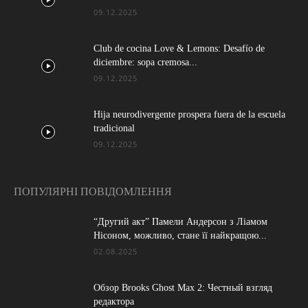
09.12.2025
Club de cocina Love & Lemons: Desafío de
diciembre: sopa cremosa...
09.12.2025
Hija neurodivergente prospera fuera de la escuela
tradicional
09.12.2025
ПОПУЛЯРНІ ПОВІДОМЛЕННЯ
“Другий акт” Памели Андерсон з Ліамом
Нісоном, можливо, стане її найкращою...
02.08.2025
Обзор Brooks Ghost Max 2: Честный взгляд
редактора