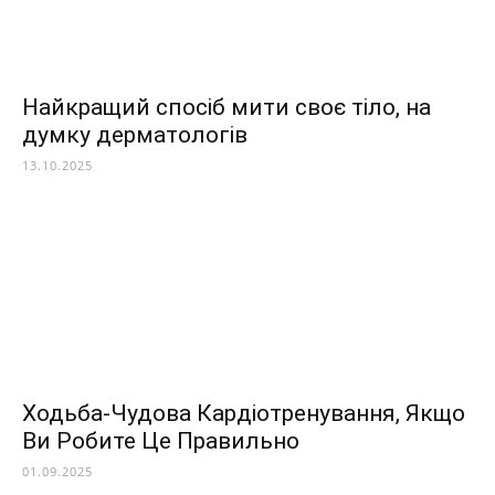
Найкращий спосіб мити своє тіло, на
думку дерматологів
13.10.2025
Ходьба-Чудова Кардіотренування, Якщо
Ви Робите Це Правильно
01.09.2025