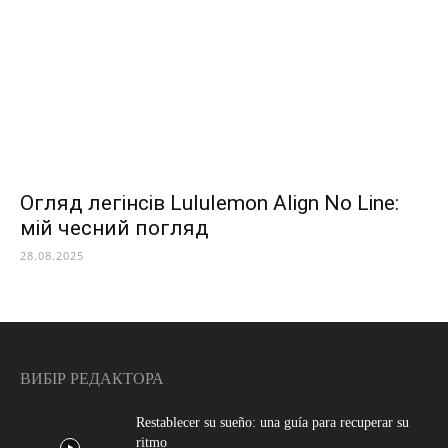
Огляд легінсів Lululemon Align No Line:
мій чесний погляд
28.08.2025
ВИБІР РЕДАКТОРА
Restablecer su sueño: una guía para recuperar su
ritmo