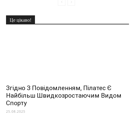
Це цікаво!
Згідно З Повідомленням, Пілатес Є
Найбільш Швидкозростаючим Видом
Спорту
25.08.2025