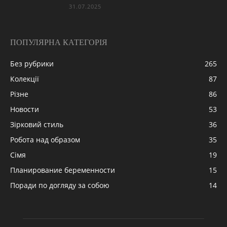
31.07.2025
ПОПУЛЯРНА КАТЕГОРІЯ
Без рубрики
265
Колекції
87
Різне
86
Новости
53
Зірковий стиль
36
Робота над образом
35
Сімя
19
Планирование беременности
15
Поради по догляду за собою
14