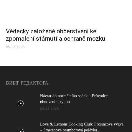
Vědecky založené občerstvení ke
zpomalení stárnutí a ochraně mozku
05.12.2025
ВИБІР РЕДАКТОРА
Návrat do normálního spánku: Průvodce
obnovením rytmu
09.12.2025
Love & Lemons Cooking Club: Prosincová výzva
– Smetanová bramborová polévka...