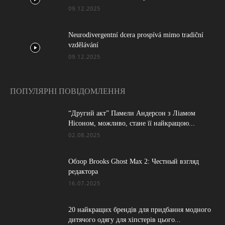
09.12.2025
Neurodivergentní dcera prospívá mimo tradiční
vzdělávání
09.12.2025
ПОПУЛЯРНІ ПОВІДОМЛЕННЯ
“Другий акт” Памели Андерсон з Ліамом
Нісоном, можливо, стане її найкращою...
02.08.2025
Обзор Brooks Ghost Max 2: Честный взгляд
редактора
16.07.2025
20 найкращих брендів для придбання модного
дитячого одягу для хіпстерів цього...