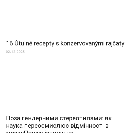
16 Útulné recepty s konzervovanými rajčaty
02.12.2025
Поза гендерними стереотипами: як
наука переосмислює відмінності в