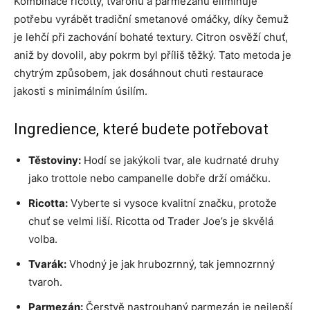
Kombinace ricotty, tvarohu a parmezánu eliminuje
potřebu vyrábět tradiční smetanové omáčky, díky čemuž
je lehčí při zachování bohaté textury. Citron osvěží chuť,
aniž by dovolil, aby pokrm byl příliš těžký. Tato metoda je
chytrým způsobem, jak dosáhnout chuti restaurace
jakosti s minimálním úsilím.
Ingredience, které budete potřebovat
Těstoviny:
Hodí se jakýkoli tvar, ale kudrnaté druhy
jako trottole nebo campanelle dobře drží omáčku.
Ricotta:
Vyberte si vysoce kvalitní značku, protože
chuť se velmi liší. Ricotta od Trader Joe’s je skvělá
volba.
Tvarák:
Vhodný je jak hrubozrnný, tak jemnozrnný
tvaroh.
Parmezán:
Čerstvě nastrouhaný parmezán je nejlepší