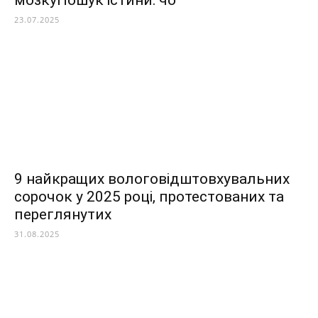
мозкуПошук істини: чо
23.07.2025
9 найкращих вологовідштовхувальних
сорочок у 2025 році, протестованих та
переглянутих
31.08.2025