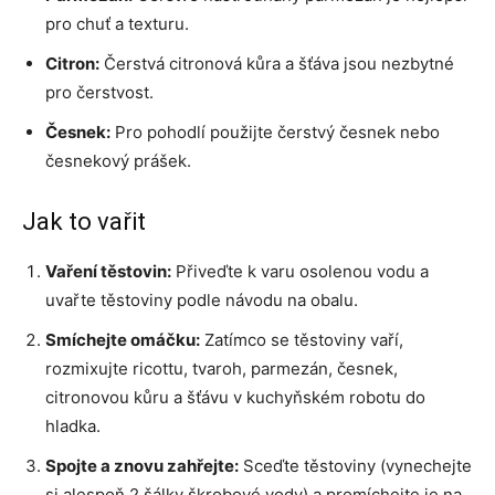
pro chuť a texturu.
Citron:
Čerstvá citronová kůra a šťáva jsou nezbytné
pro čerstvost.
Česnek:
Pro pohodlí použijte čerstvý česnek nebo
česnekový prášek.
Jak to vařit
Vaření těstovin:
Přiveďte k varu osolenou vodu a
uvařte těstoviny podle návodu na obalu.
Smíchejte omáčku:
Zatímco se těstoviny vaří,
rozmixujte ricottu, tvaroh, parmezán, česnek,
citronovou kůru a šťávu v kuchyňském robotu do
hladka.
Spojte a znovu zahřejte:
Sceďte těstoviny (vynechejte
si alespoň 2 šálky škrobové vody) a promíchejte je na