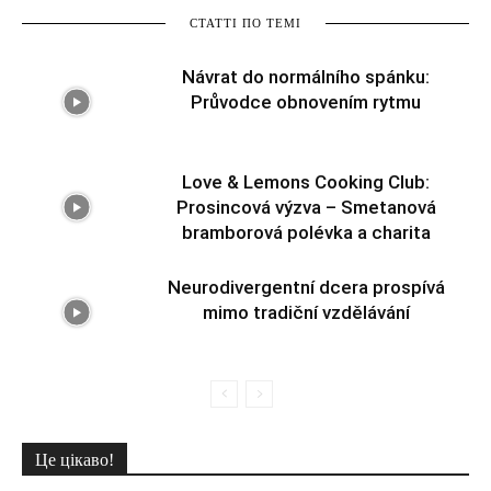
СТАТТІ ПО ТЕМІ
Návrat do normálního spánku:
Průvodce obnovením rytmu
Love & Lemons Cooking Club:
Prosincová výzva – Smetanová
bramborová polévka a charita
Neurodivergentní dcera prospívá
mimo tradiční vzdělávání
Це цікаво!