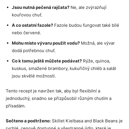
Jsou nutná pečená rajčata?
Ne, ale zvýrazňují
kouřovou chuť.
A co ostatní fazole?
Fazole budou fungovat také bílé
nebo červené.
Mohu místo vývaru použít vodu?
Možná, ale vývar
dodá potřebnou chuť.
Co k tomu ještě můžete podávat?
Rýže, quinoa,
kuskus, smažené brambory, kukuřičný chléb a salát
jsou skvělé možnosti.
Tento recept je navržen tak, aby byl flexibilní a
jednoduchý, snadno se přizpůsobil různým chutím a
přísadám.
Sečteno a podtrženo:
Skillet Kielbasa and Black Beans je
rychlé, cenově dostupné a všestranné jídlo, které je