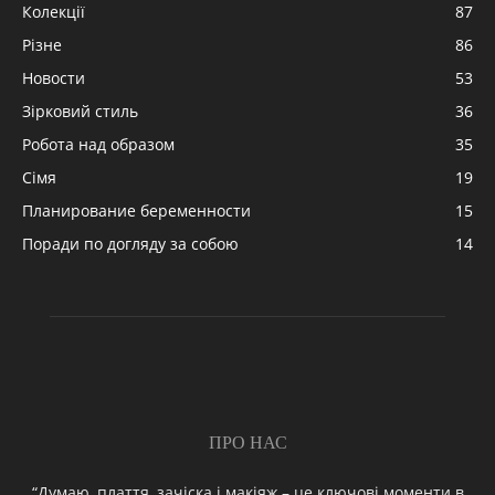
Колекції
87
Різне
86
Новости
53
Зірковий стиль
36
Робота над образом
35
Сімя
19
Планирование беременности
15
Поради по догляду за собою
14
ПРО НАС
“Думаю, плаття, зачіска і макіяж – це ключові моменти в