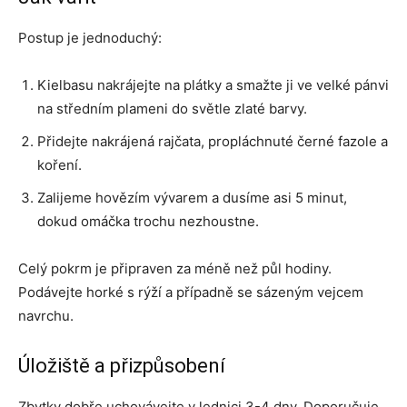
Postup je jednoduchý:
Kielbasu nakrájejte na plátky a smažte ji ve velké pánvi
na středním plameni do světle zlaté barvy.
Přidejte nakrájená rajčata, propláchnuté černé fazole a
koření.
Zalijeme hovězím vývarem a dusíme asi 5 minut,
dokud omáčka trochu nezhoustne.
Celý pokrm je připraven za méně než půl hodiny.
Podávejte horké s rýží a případně se sázeným vejcem
navrchu.
Úložiště a přizpůsobení
Zbytky dobře uchovávejte v lednici 3-4 dny. Doporučuje