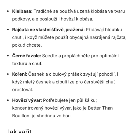
Kielbasa:
Tradičně se používá uzená klobása ve tvaru
podkovy, ale poslouží i hovězí klobása.
Rajčata ve vlastní šťávě, pražená:
Přidávají hloubku
chuti, i když můžete použít obyčejná nakrájená rajčata,
pokud chcete.
Černé fazole:
Sceďte a propláchněte pro optimální
texturu a chuť.
Koření:
Česnek a cibulový prášek zvyšují pohodlí, i
když mletý česnek a cibuli lze pro čerstvější chuť
orestovat.
Hovězí vývar:
Potřebujete jen půl šálku;
koncentrovaný hovězí vývar, jako je Better Than
Bouillon, je vhodnou volbou.
Jak vařit