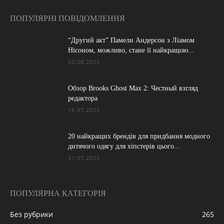
ПОПУЛЯРНІ ПОВІДОМЛЕННЯ
“Другий акт” Памели Андерсон з Ліамом
Нісоном, можливо, стане її найкращою...
02.08.2025
Обзор Brooks Ghost Max 2: Честный взгляд
редактора
16.07.2025
20 найкращих брендів для придбання модного
дитячого одягу для хіпстерів цього...
31.07.2025
ПОПУЛЯРНА КАТЕГОРІЯ
Без рубрики
265