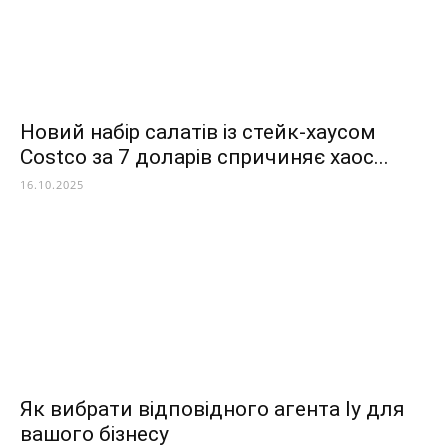
Новий набір салатів із стейк-хаусом
Costco за 7 доларів спричиняє хаос...
16.10.2025
Як вибрати відповідного агента Іу для
вашого бізнесу