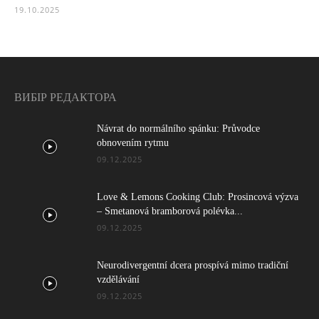
19.10.2025
ВИБІР РЕДАКТОРА
Návrat do normálního spánku: Průvodce
obnovením rytmu
09.12.2025
Love & Lemons Cooking Club: Prosincová výzva
– Smetanová bramborová polévka...
09.12.2025
Neurodivergentní dcera prospívá mimo tradiční
vzdělávání
09.12.2025