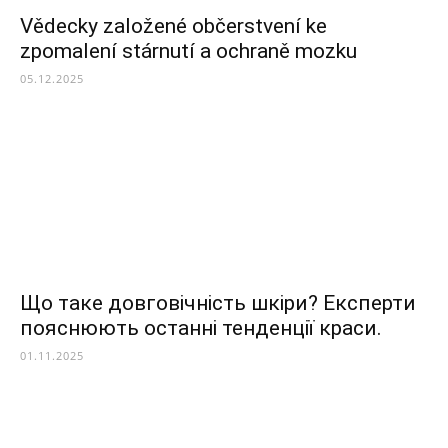
Vědecky založené občerstvení ke
zpomalení stárnutí a ochraně mozku
05.12.2025
Що таке довговічність шкіри? Експерти
пояснюють останні тенденції краси.
01.11.2025