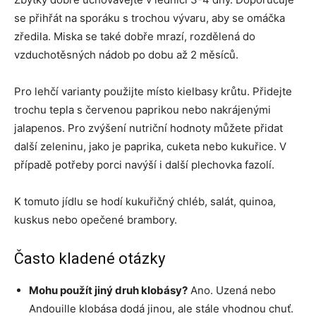
se přihřát na sporáku s trochou vývaru, aby se omáčka
zředila. Miska se také dobře mrazí, rozdělená do
vzduchotěsných nádob po dobu až 2 měsíců.
Pro lehčí varianty použijte místo kielbasy krůtu. Přidejte
trochu tepla s červenou paprikou nebo nakrájenými
jalapenos. Pro zvýšení nutriční hodnoty můžete přidat
další zeleninu, jako je paprika, cuketa nebo kukuřice. V
případě potřeby porci navýší i další plechovka fazolí.
K tomuto jídlu se hodí kukuřičný chléb, salát, quinoa,
kuskus nebo opečené brambory.
Často kladené otázky
Mohu použít jiný druh klobásy?
Ano. Uzená nebo
Andouille klobása dodá jinou, ale stále vhodnou chuť.