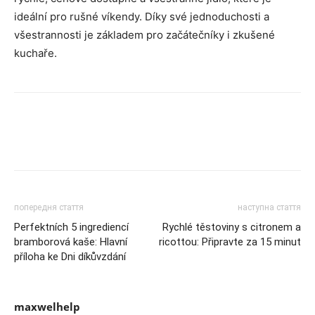
ideální pro rušné víkendy. Díky své jednoduchosti a
všestrannosti je základem pro začátečníky i zkušené
kuchaře.
попередня стаття
наступна стаття
Perfektních 5 ingrediencí
Rychlé těstoviny s citronem a
bramborová kaše: Hlavní
ricottou: Připravte za 15 minut
příloha ke Dni díkůvzdání
maxwelhelp