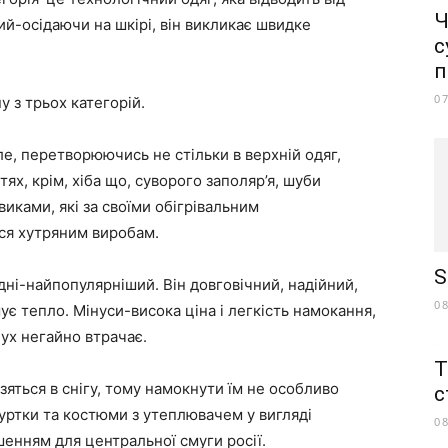
Ч
ий-осідаючи на шкірі, він викликає швидке
с
п
0
 з трьох категорій.
ле, перетворюючись не стільки в верхній одяг,
тях, крім, хіба що, суворого заполяр’я, шуби
иками, які за своїми обігрівальним
ся хутряним виробам.
S
одні-найпопулярніший. Він довговічний, надійний,
0
ує тепло. Мінуси-висока ціна і легкість намокання,
пух негайно втрачає.
Т
зяться в снігу, тому намокнути їм не особливо
с
куртки та костюми з утеплювачем у вигляді
0
шенням для центральної смуги росії.