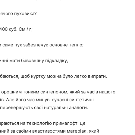
тячого пуховика?
00 куб. См / г;
о саме пух забезпечує основне тепло;
инні мати бавовняну підкладку;
ібаються, щоб куртку можна було легко випрати.
оторошним тонким синтепоном, який за часів нашого
рів. Але його час минув: сучасні синтетичні
ь перевершують свої натуральні аналоги.
ираються на технологію прималофт: це
ний за своїми властивостями матеріал, який