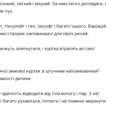
онкий, легкий і міцний. За ним легко доглядати, і
як пух.
тінсулейт і геп, ізософт і багато іншого. Варіацій
ик створює наповнювачі для своїх речей.
ожуть злипнутися, і куртка втратить всі свої
ячої зимової куртки зі штучним наповнювачем?
ивності дитини:
атність відводити від тіла вологу і пар. З неї
і багато рухаються, потіють і не повинні мерзнути