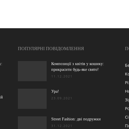
ПОПУЛЯРНІ ПОВІДОМЛЕННЯ
П
у:
Композиції з квітів у кошику:
Б
прикрасити будь-яке свято!
К
11.12.2021
Р
Н
:
Ура!
ий
23.09.2021
З
Р
С
Street Fashion: дві подружки
П
31.12.2021