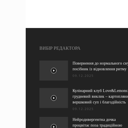
ВИБІР РЕДАКТОРА
Повернення до нормального сн
посібник із відновлення ритму
09.12.2025
Кулінарний клуб Love&Lemons
грудневий виклик – картоплян
вершковий суп і благодійність
09.12.2025
Нейродивергентна дочка
процвітає поза традиційною