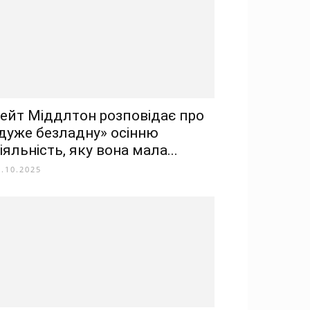
ейт Міддлтон розповідає про
дуже безладну» осінню
іяльність, яку вона мала...
6.10.2025