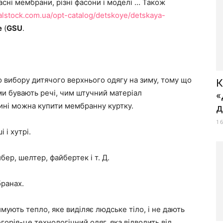
асні мембрани, різні фасони і моделі … Також
balstock.com.ua/opt-catalog/detskoye/detskaya-
e
(
GSU
.
 вибору дитячого верхнього одягу на зиму, тому що
К
ми бувають речі, чим штучний матеріал
«
итині можна купити мембранну куртку.
д
1
 і хутрі.
ер, шелтер, файбертек і т. Д.
ранах.
имують тепло, яке виділяє людське тіло, і не дають
горія-це технологічний одяг, яка відводить від