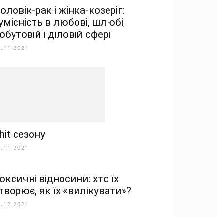
оловік-рак і жінка-козеріг:
умісність в любові, шлюбі,
обутовій і діловій сфері
7.11.2021
hit сезону
8.11.2021
оксичні відносини: хто їх
творює, як їх «вилікувати»?
8.12.2021