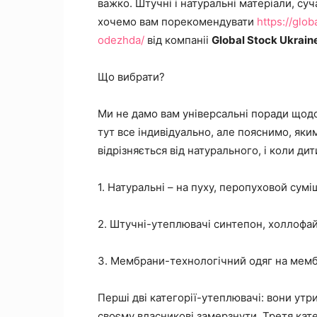
важко. Штучні і натуральні матеріали, суч
хочемо вам порекомендувати
https://glo
odezhda/
від компаніі
Global Stock Ukrain
Що вибрати?
Ми не дамо вам універсальні поради щодо
тут все індивідуально, але пояснимо, яки
відрізняється від натурального, і коли д
1. Натуральні – на пуху, перопуховой суміші
2. Штучні-утеплювачі синтепон, холлофайб
3. Мембрани-технологічний одяг на мемб
Перші дві категорії-утеплювачі: вони утр
своєму власникові замерзнути. Третя кате