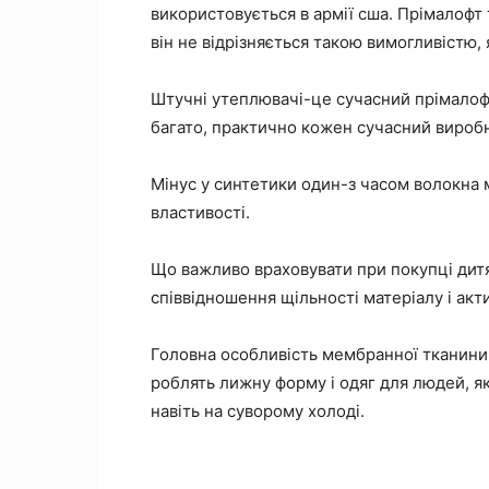
використовується в армії сша. Прімалофт т
він не відрізняється такою вимогливістю, 
Штучні утеплювачі-це сучасний прімалофт, 
багато, практично кожен сучасний виробн
Мінус у синтетики один-з часом волокна м
властивості.
Що важливо враховувати при покупці дит
співвідношення щільності матеріалу і акт
Головна особливість мембранної тканини-зд
роблять лижну форму і одяг для людей, як
навіть на суворому холоді.