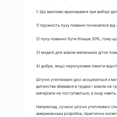
1. Що важливо враховувати при виборі ди
1) пружність пуху повинні починатися від 4
2) пуху повинно бути більше 50%, тому щ
3) моделі для зовсім маленьких діток пов
4) добре, якщо перопуховие пакети відст
Штучні утеплювачі досі асоціюються з м
дитинства збивався в грудки і зовсім не г
матеріали не поступаються, а іноді навіт
Наприклад, сучасні штучні утеплювачі сп
американська розробка, практично косміч