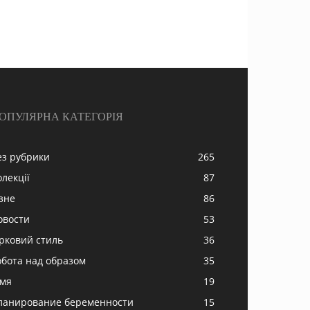
ОПУЛЯРНА КАТЕГОРІЯ
ез рубрики
265
олекції
87
ізне
86
овости
53
ірковий стиль
36
обота над образом
35
імя
19
ланирование беременности
15