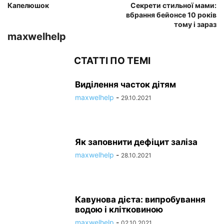
Капелюшок
Секрети стильної мами:
вбрання бейонсе 10 років
тому і зараз
maxwelhelp
СТАТТІ ПО ТЕМІ
Виділення часток дітям
maxwelhelp
-
29.10.2021
Як заповнити дефіцит заліза
maxwelhelp
-
28.10.2021
Кавунова дієта: випробування
водою і клітковиною
maxwelhelp
-
02.10.2021