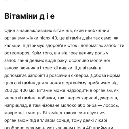
Вітаміни д і е
Один з найважливіших вітамінів, який необхідний
організму жінки після 40, це вітамін д.він так само, як і
кальцій, підтримує здоров’я кісток і допомагає запобігти
остеопороз. Крім того, він відіграє велику роль у
запобіганні деяких видів раку, особливо молочної
залози, яєчників і товстої кишки. Ще вітамін д
допомагає запобігти розсіяний склероз. Добова норма
цього вітаміну для жіночого організму приблизно від
200 до 400 мо. Вітамін може надходити в організм, як
через вітамінні добавки, так і через харчові джерела,
наприклад, вітамінізоване молоко або риба — лосось,
макрель і тунець. Вітамін д також синтезується
організмом під впливом сонця, тому деякі лікарі
особливо рекомендують жінкам після 40 приймати