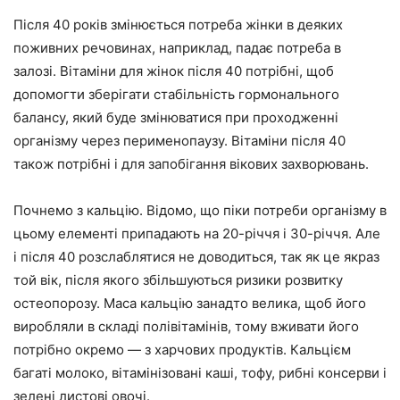
Після 40 років змінюється потреба жінки в деяких
поживних речовинах, наприклад, падає потреба в
залозі. Вітаміни для жінок після 40 потрібні, щоб
допомогти зберігати стабільність гормонального
балансу, який буде змінюватися при проходженні
організму через перименопаузу. Вітаміни після 40
також потрібні і для запобігання вікових захворювань.
Почнемо з кальцію. Відомо, що піки потреби організму в
цьому елементі припадають на 20-річчя і 30-річчя. Але
і після 40 розслаблятися не доводиться, так як це якраз
той вік, після якого збільшуються ризики розвитку
остеопорозу. Маса кальцію занадто велика, щоб його
виробляли в складі полівітамінів, тому вживати його
потрібно окремо — з харчових продуктів. Кальцієм
багаті молоко, вітамінізовані каші, тофу, рибні консерви і
зелені листові овочі.