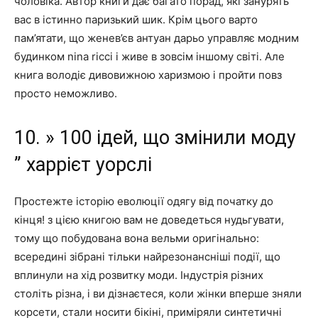
чоловіка. Автор книги дає багато порад, які занурять
вас в істинно паризький шик. Крім цього варто
пам’ятати, що женев’єв антуан дарьо управляє модним
будинком nina ricci і живе в зовсім іншому світі. Але
книга володіє дивовижною харизмою і пройти повз
просто неможливо.
10. » 100 ідей, що змінили моду
” харрієт уорслі
Простежте історію еволюції одягу від початку до
кінця! з цією книгою вам не доведеться нудьгувати,
тому що побудована вона вельми оригінально:
всередині зібрані тільки найрезонансніші події, що
вплинули на хід розвитку моди. Індустрія різних
століть різна, і ви дізнаєтеся, коли жінки вперше зняли
корсети, стали носити бікіні, приміряли синтетичні