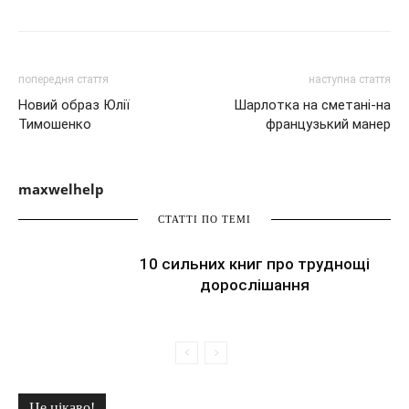
попередня стаття
наступна стаття
Новий образ Юлії
Шарлотка на сметані-на
Тимошенко
французький манер
maxwelhelp
СТАТТІ ПО ТЕМІ
10 сильних книг про труднощі
дорослішання
Це цікаво!