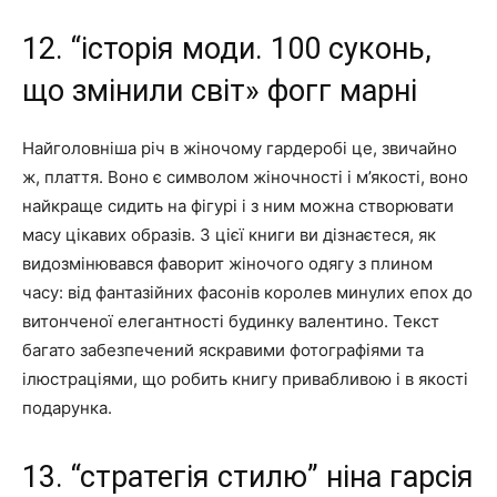
12. “історія моди. 100 суконь,
що змінили світ» фогг марні
Найголовніша річ в жіночому гардеробі це, звичайно
ж, плаття. Воно є символом жіночності і м’якості, воно
найкраще сидить на фігурі і з ним можна створювати
масу цікавих образів. З цієї книги ви дізнаєтеся, як
видозмінювався фаворит жіночого одягу з плином
часу: від фантазійних фасонів королев минулих епох до
витонченої елегантності будинку валентино. Текст
багато забезпечений яскравими фотографіями та
ілюстраціями, що робить книгу привабливою і в якості
подарунка.
13. “стратегія стилю” ніна гарсія