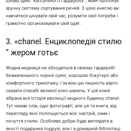
цікаву ідею “капсульного гардеробу”, який пропонує
зручну систему сортування речей. З цією книгою ви
навчитеся цінувати свій час, розуміти свої потреби і
грамотно організовувати свій одяг.
3. «chanel. Енциклопедія стилю
” жером готьє
Жодна модниця не обходиться в своєму гардеробі
безмаленького чорної сукні, хорошою біжутерії або
комфортного трикотажу. І за всю цю пишність варто
сказати спасибі великої коко шанель. У цій книзі
зібрана вся історія еволюції модного будинку chanel.
Тут немає слів, одні фотографії, але ця та книга, від
перегляду якої поліпшується все: настрій, смак і
почуття стилю. Особливо добре буде виглядати в
якості подарунка подрузі, але і в домашній бібліотеці