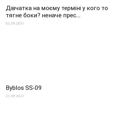
Дівчатка на моєму терміні у кого то
тягне боки? неначе прес...
02.09.2021
Byblos SS-09
21.09.2021