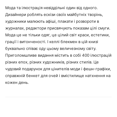
Мода та ілюстрація невіддільні один від одного.
Дизайнери роблять ескізи своїх майбутніх творінь,
художники малюють афіші, плакати і розвороти в
журналах, редактори присвячують показам цілі смуги.
Мода це не тільки одяг, це цілий світ краси, естетики,
грації і витонченості. І келлі блекмен в цій книзі
буквально співає оду цьому величезному світу.
Приголомшливе видання містить в собі 400 ілюстрацій
різних епох, різних художників, різних стилів. Це
чудовий подарунок для цінителів моди і фешн-графіки,
справжній бенкет для очей і вмістилище натхнення на
кожен день.