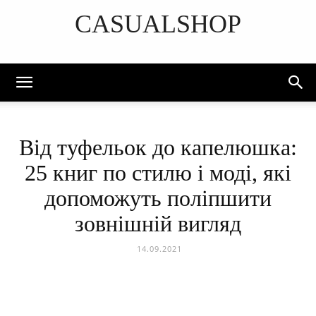
CASUALSHOP
DISCOVER THE ART OF PUBLISHING
Від туфельок до капелюшка:
25 книг по стилю і моді, які
допоможуть поліпшити
зовнішній вигляд
14.09.2021