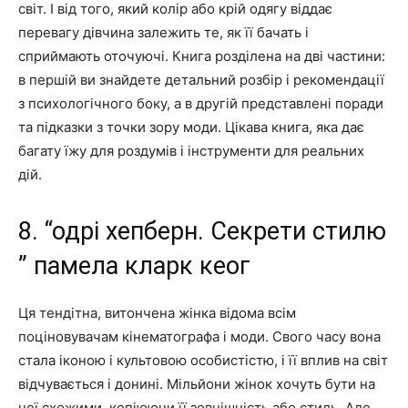
світ. І від того, який колір або крій одягу віддає
перевагу дівчина залежить те, як її бачать і
сприймають оточуючі. Книга розділена на дві частини:
в першій ви знайдете детальний розбір і рекомендації
з психологічного боку, а в другій представлені поради
та підказки з точки зору моди. Цікава книга, яка дає
багату їжу для роздумів і інструменти для реальних
дій.
8. “одрі хепберн. Секрети стилю
” памела кларк кеог
Ця тендітна, витончена жінка відома всім
поціновувачам кінематографа і моди. Свого часу вона
стала іконою і культовою особистістю, і її вплив на світ
відчувається і донині. Мільйони жінок хочуть бути на
неї схожими, копіюючи її зовнішність або стиль. Але