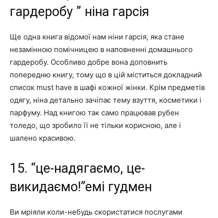
гардеробу ” ніна гарсія
Ще одна книга відомої нам ніни гарсія, яка стане
незамінною помічницею в наповненні домашнього
гардеробу. Особливо добре вона доповнить
попередню книгу, тому що в цій міститься докладний
список must have в шафі кожної жінки. Крім предметів
одягу, ніна детально зачіпає тему взуття, косметики і
парфуму. Над книгою так само працював рубен
толедо, що зробило її не тільки корисною, але і
шалено красивою.
15. “це-надягаємо, це-
викидаємо!”емі гудмен
Ви мріяли коли-небудь скористатися послугами