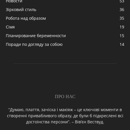
Новости
53
Зірковий стиль
36
Робота над образом
35
Сімя
19
Планирование беременности
15
Поради по догляду за собою
14
ПРО НАС
“Думаю, плаття, зачіска і макіяж – це ключові моменти в
створенні привабливого образу, де були б підкреслені всі
достоїнства персони”. – Вів’єн Вествуд.