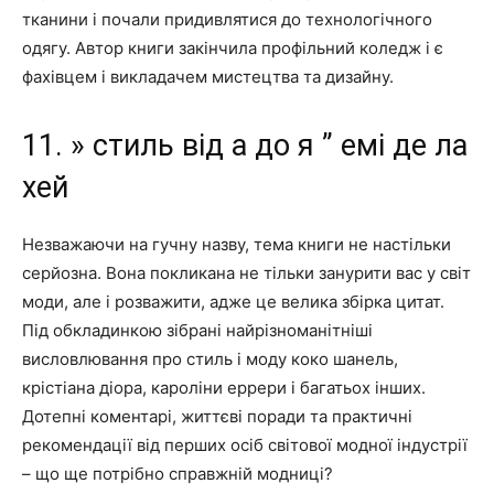
тканини і почали придивлятися до технологічного
одягу. Автор книги закінчила профільний коледж і є
фахівцем і викладачем мистецтва та дизайну.
11. » стиль від а до я ” емі де ла
хей
Незважаючи на гучну назву, тема книги не настільки
серйозна. Вона покликана не тільки занурити вас у світ
моди, але і розважити, адже це велика збірка цитат.
Під обкладинкою зібрані найрізноманітніші
висловлювання про стиль і моду коко шанель,
крістіана діора, кароліни еррери і багатьох інших.
Дотепні коментарі, життєві поради та практичні
рекомендації від перших осіб світової модної індустрії
– що ще потрібно справжній модниці?