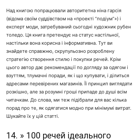
Над книгою попрацювали авторитетна ніна гарсія
(відома своїм суддівством на «проекті “подіум”») і
експерт моди, затребуваний сьогодні художник рубен
толедо. Ця книга претендує на статус настільної,
настільки вона корисна і інформативна. Тут ви
знайдете справжню, скрупульозно розроблену
стратегію створення стилю і покупки речей. Крім
цього автор дає рекомендації по догляду за одягом і
взуттям, тлумачні поради, як і що купувати, і ділиться
адресами перевірених магазинів. Її принцип виглядати
розкішно, але за розумні гроші припаде до душі всім
читачкам. До слова, ми теж підібрали для вас кілька
порад про те, як одягатися модно при мінімумі витрат.
Шукайте їх у цій статті.
14. » 100 речей ідеального