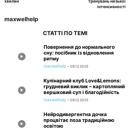
хвилин
тренувань низької
інтенсивності
maxwelhelp
СТАТТІ ПО ТЕМІ
Повернення до нормального
сну: посібник із відновлення
ритму
maxwelhelp
-
09.12.2025
Кулінарний клуб Love&Lemons:
грудневий виклик – картопляний
вершковий суп і благодійність
maxwelhelp
-
09.12.2025
Нейродивергентна дочка
процвітає поза традиційною
освітою