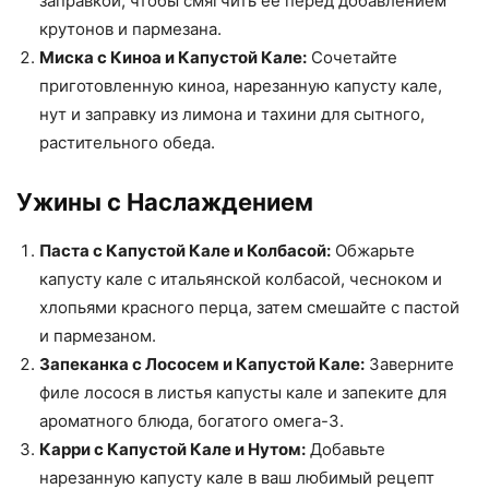
заправкой, чтобы смягчить её перед добавлением
крутонов и пармезана.
Миска с Киноа и Капустой Кале:
Сочетайте
приготовленную киноа, нарезанную капусту кале,
нут и заправку из лимона и тахини для сытного,
растительного обеда.
Ужины с Наслаждением
Паста с Капустой Кале и Колбасой:
Обжарьте
капусту кале с итальянской колбасой, чесноком и
хлопьями красного перца, затем смешайте с пастой
и пармезаном.
Запеканка с Лососем и Капустой Кале:
Заверните
филе лосося в листья капусты кале и запеките для
ароматного блюда, богатого омега-3.
Карри с Капустой Кале и Нутом:
Добавьте
нарезанную капусту кале в ваш любимый рецепт