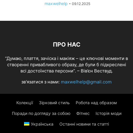
maxwelhelp
-
09.12.2025
ПРО НАС
“Думаю, плаття, зачіска і макіяж – це ключові моменти в
створенні привабливого образу, де були б підкреслені
всі достоїнства персони”. – Вів’єн Вествуд.
зв'язатися з нами:
maxwelhelp@gmail.com
Колекції
Зірковий стиль
Робота над образом
Поради по догляду за собою
Фітнес
Історія моди
Українська
Останні новини та статті