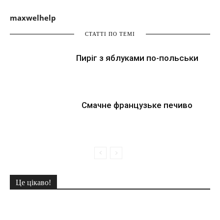
maxwelhelp
СТАТТІ ПО ТЕМІ
Пиріг з яблуками по-польськи
Смачне французьке печиво
Це цікаво!