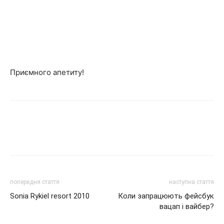
Приємного апетиту!
попередня стаття
наступна стаття
Sonia Rykiel resort 2010
Коли запрацюють фейсбук
вацап і вайбер?