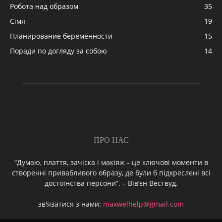
Робота над образом
35
Сімя
19
Планирование беременности
15
Поради по догляду за собою
14
ПРО НАС
“Думаю, плаття, зачіска і макіяж – це ключові моменти в
створенні привабливого образу, де були б підкреслені всі
достоїнства персони”. – Вів’єн Вествуд.
зв'язатися з нами:
maxwelhelp@gmail.com