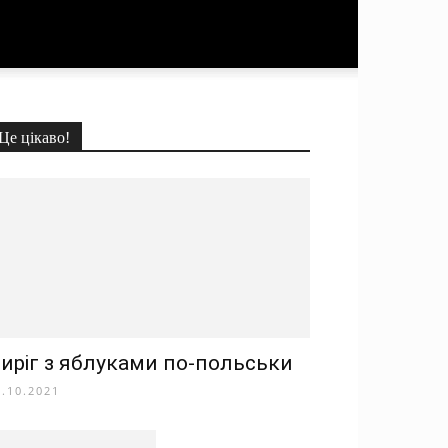
Це цікаво!
иріг з яблуками по-польськи
0.10.2021