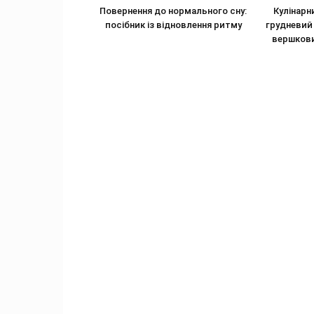
Повернення до нормального сну:
Кулінарн
посібник із відновлення ритму
грудневий
вершкови