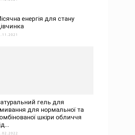
ісячна енергія для стану
івчинка
8.11.2021
атуральний гель для
мивання для нормальної та
омбінованої шкіри обличчя
ід...
1.02.2022