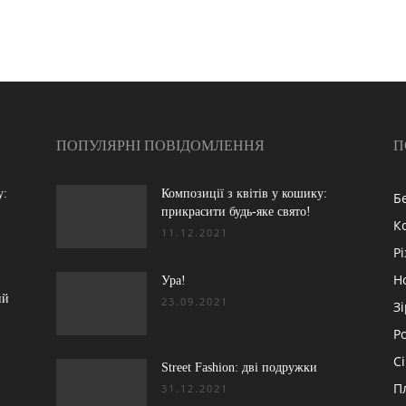
ПОПУЛЯРНІ ПОВІДОМЛЕННЯ
П
у:
Композиції з квітів у кошику:
Б
прикрасити будь-яке свято!
К
11.12.2021
Р
Н
:
Ура!
ий
23.09.2021
З
Р
С
Street Fashion: дві подружки
П
31.12.2021