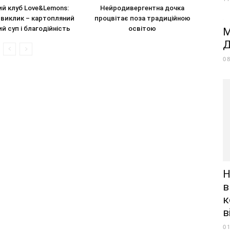
ий клуб Love&Lemons:
Нейродивергентна дочка
 виклик – картопляний
процвітає поза традиційною
й суп і благодійність
освітою
М
Д
0
Н
в
к
в
0