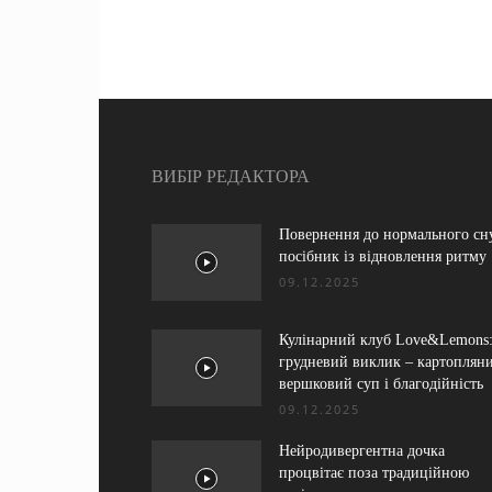
ВИБІР РЕДАКТОРА
Повернення до нормального сн
посібник із відновлення ритму
09.12.2025
Кулінарний клуб Love&Lemons
грудневий виклик – картоплян
вершковий суп і благодійність
09.12.2025
Нейродивергентна дочка
процвітає поза традиційною