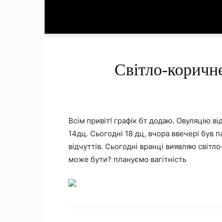
Світло-коричне
Всім привіт! графік бт додаю. Овуляцію ві
14дц. Сьогодні 18 дц, вчора ввечері був 
відчуттів. Сьогодні вранці виявляю світл
може бути? плануємо вагітність