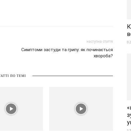
К
в
наступна стаття
0
Симптоми застуди та грипу: як починається
хвороба?
ТАТТІ ПО ТЕМІ
«
з
у
1