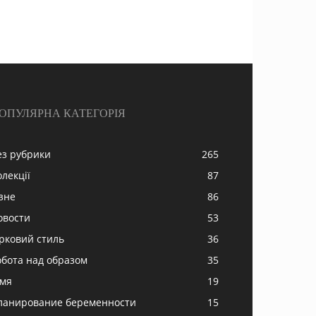
ОПУЛЯРНА КАТЕГОРІЯ
ез рубрики
265
олекції
87
ізне
86
овости
53
ірковий стиль
36
обота над образом
35
імя
19
ланирование беременности
15