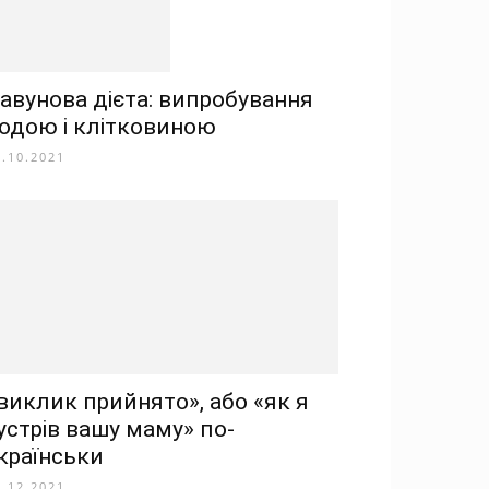
авунова дієта: випробування
одою і клітковиною
2.10.2021
виклик прийнято», або «як я
устрів вашу маму» по-
країнськи
7.12.2021