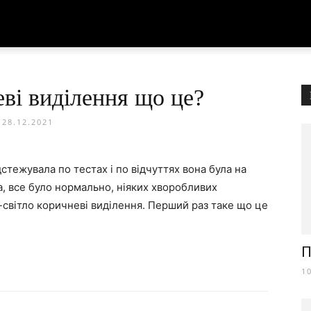
ві виділення що це?
28.12.2021
дстежувала по тестах і по відчуттях вона була на
па, все було нормально, ніяких хворобливих
о-світло коричневі виділення. Перший раз таке що це
П
1