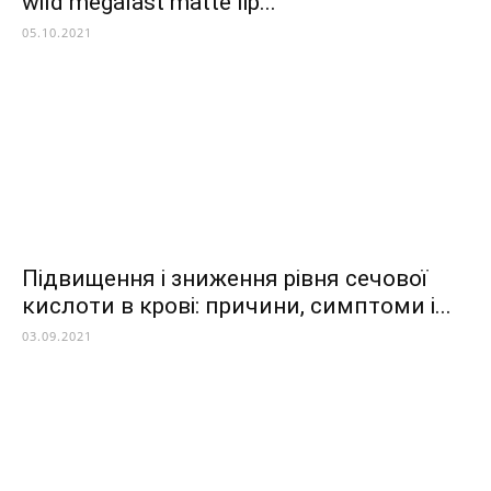
wild megalast matte lip...
05.10.2021
Підвищення і зниження рівня сечової
кислоти в крові: причини, симптоми і...
03.09.2021