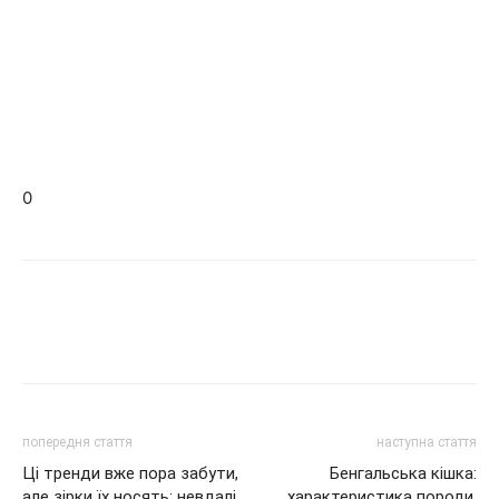
0
попередня стаття
наступна стаття
Ці тренди вже пора забути,
Бенгальська кішка:
але зірки їх носять: невдалі
характеристика породи,