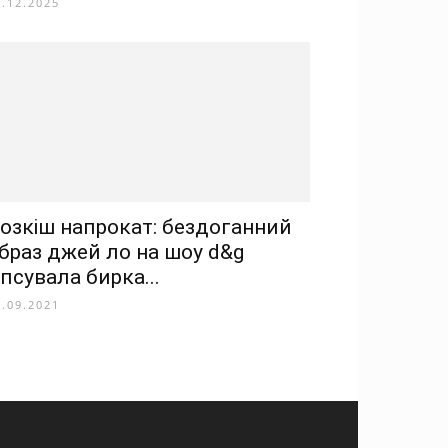
3.12.2025
озкіш напрокат: бездоганний
браз джей ло на шоу d&g
іпсувала бирка...
1.09.2021