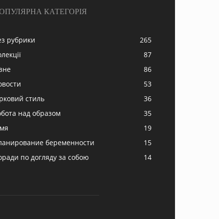
ОПУЛЯРНА КАТЕГОРІЯ
ез рубрики
265
олекції
87
ізне
86
овости
53
ірковий стиль
36
обота над образом
35
імя
19
ланирование беременности
15
оради по догляду за собою
14