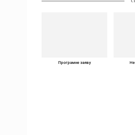
С
Програмне заяву
Не