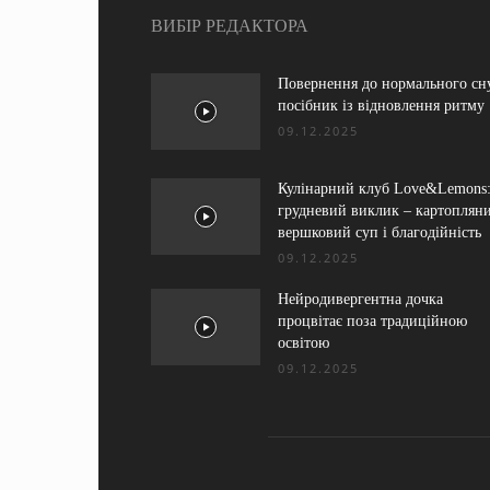
ВИБІР РЕДАКТОРА
Повернення до нормального сн
посібник із відновлення ритму
09.12.2025
Кулінарний клуб Love&Lemons
грудневий виклик – картоплян
вершковий суп і благодійність
09.12.2025
Нейродивергентна дочка
процвітає поза традиційною
освітою
09.12.2025