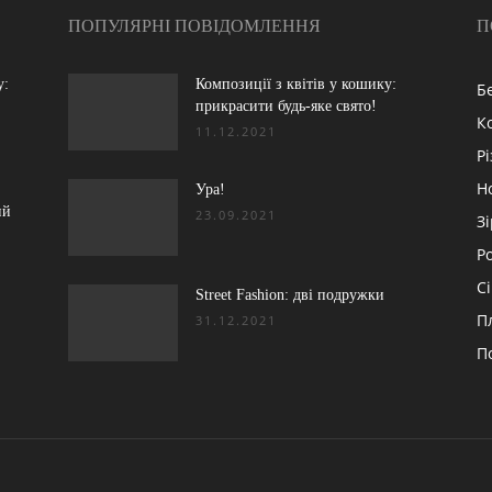
ПОПУЛЯРНІ ПОВІДОМЛЕННЯ
П
у:
Композиції з квітів у кошику:
Б
прикрасити будь-яке свято!
К
11.12.2021
Р
Н
:
Ура!
ий
23.09.2021
З
Р
С
Street Fashion: дві подружки
П
31.12.2021
П