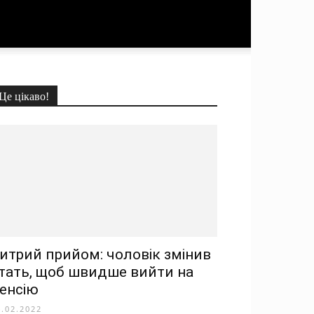
Це цікаво!
итрий прийом: чоловік змінив
тать, щоб швидше вийти на
енсію
4.02.2022