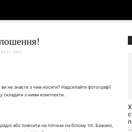
лошення!
03.11.2021
 ви не знаєте з чим носити? Надсилайте фотографії
ду складати з ними комплекти.
Х
с
п
адлі або повісити на плічках на білому тлі. Бажано,
0