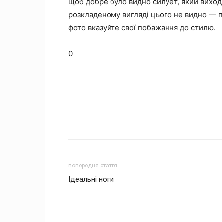
щоб добре було видно силует, який виходи
розкладеному вигляді цього не видно — пр
фото вказуйте свої побажання до стилю.
0
попередня стаття
Ідеальні ноги