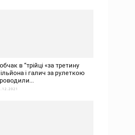
обчак в “трійці «за третину
ільйона і галич за рулеткою
роводили...
2.12.2021