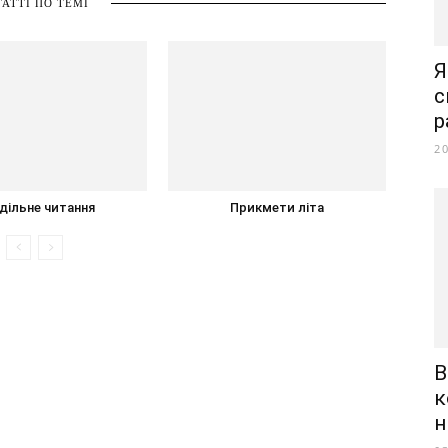
ТАТТІ ПО ТЕМІ
Я
с
р
2
дільне читання
Прикмети літа
B
к
н