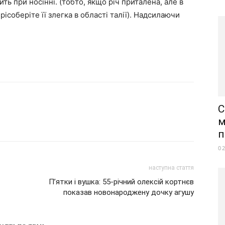
ть при носінні. (тобто, якщо річ приталена, але в
ісоберіте її злегка в області талії). Надсилаючи
С
м
п
0
наступна стаття
П’ятки і вушка: 55-річний олексій кортнєв
показав новонароджену дочку агушу