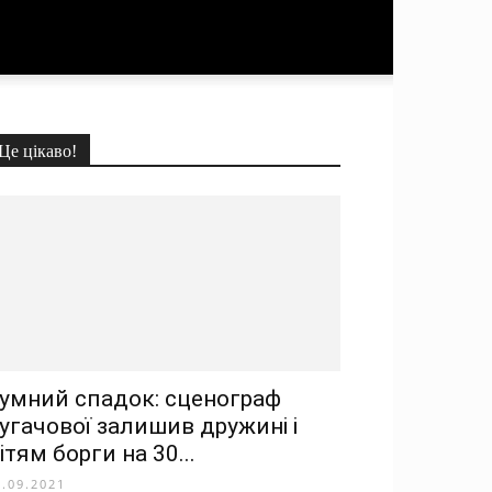
Це цікаво!
умний спадок: сценограф
угачової залишив дружині і
ітям борги на 30...
3.09.2021