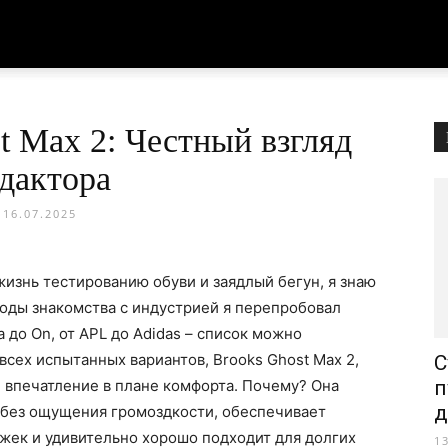
t Max 2: Честный взгляд
дактора
16.07.2025
изнь тестированию обуви и заядлый бегун, я знаю
годы знакомства с индустрией я перепробовал
до On, от APL до Adidas – список можно
всех испытанных вариантов, Brooks Ghost Max 2,
С
е впечатление в плане комфорта. Почему? Она
п
д
без ощущения громоздкости, обеспечивает
ек и удивительно хорошо подходит для долгих
1