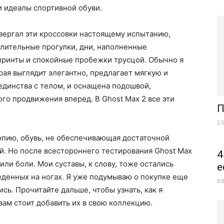
и идеалы спортивной обуви.
вергал эти кроссовки настоящему испытанию,
длительные прогулки, дни, наполненные
ринты и спокойные пробежки трусцой. Обычно я
рая выглядит элегантно, предлагает мягкую и
динства с телом, и оснащена подошвой,
го продвижения вперед. В Ghost Max 2 все эти
П
2
опию, обувь, не обеспечивающая достаточной
й. Но после всестороннего тестирования Ghost Max
4
или боли. Мои суставы, к слову, тоже остались
е
еденных на ногах. Я уже подумываю о покупке еще
0
сь. Прочитайте дальше, чтобы узнать, как я
вам стоит добавить их в свою коллекцию.