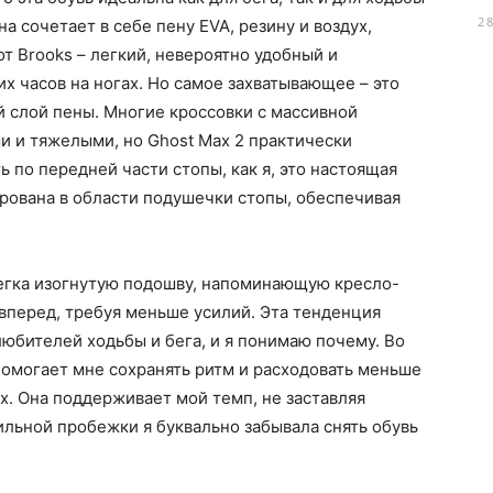
2
а сочетает в себе пену EVA, резину и воздух,
т Brooks – легкий, невероятно удобный и
х часов на ногах. Но самое захватывающее – это
 слой пены. Многие кроссовки с массивной
и и тяжелыми, но Ghost Max 2 практически
ь по передней части стопы, как я, это настоящая
ирована в области подушечки стопы, обеспечивая
егка изогнутую подошву, напоминающую кресло-
 вперед, требуя меньше усилий. Эта тенденция
любителей ходьбы и бега, и я понимаю почему. Во
помогает мне сохранять ритм и расходовать меньше
х. Она поддерживает мой темп, не заставляя
ильной пробежки я буквально забывала снять обувь