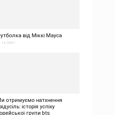
утболка від Міккі Мауса
1.12.2021
и отримуємо натхнення
відусіль: історія успіху
орейської групи bts