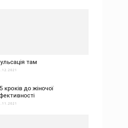
ульсація там
5.12.2021
5 кроків до жіночої
фективності
8.11.2021