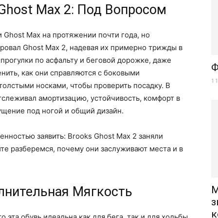
Ghost Max 2: Под Вопросом
Ghost Max на протяжении почти года, но
ровал Ghost Max 2, надевая их примерно трижды в
 прогулки по асфальту и беговой дорожке, даже
Ф
енить, как они справляются с боковыми
1
толстыми носками, чтобы проверить посадку. В
тслеживал амортизацию, устойчивость, комфорт в
ущение под ногой и общий дизайн.
енностью заявить: Brooks Ghost Max 2 заняли
йте разберемся, почему они заслуживают места и в
лнительная Мягкость
М
з
к
 эта обувь идеальна как для бега, так и для ходьбы