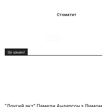
Стоматит
Це цікаво!
“Другий акт” Памели Андерсон з Ліамом