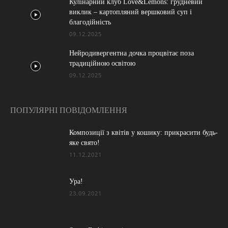
Кулінарний клуб Love&Lemons: грудневий
виклик – картопляний вершковий суп і
благодійність
09.12.2025
Нейродивергентна дочка процвітає поза
традиційною освітою
09.12.2025
ПОПУЛЯРНІ ПОВІДОМЛЕННЯ
Композиції з квітів у кошику: прикрасити будь-
яке свято!
11.12.2021
Ура!
23.09.2021