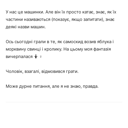
У нас це машинки. Але він їх просто катає, знає, як їх
частини називаються (показує, якщо запитати), знає
деякі назви машин.
Ось сьогодні грали в те, як самоскид возив яблука і
морквину свинці і кролику. На цьому моя фантазія
вичерпалася 🤷 ♀ ️
Чоловік, взагалі, відмовився грати.
Може дурне питання, але я не знаю, правда.