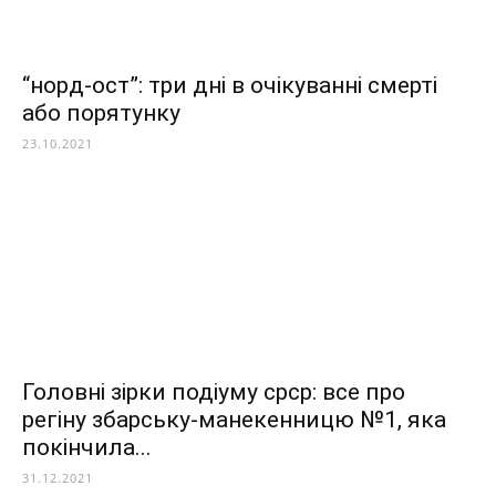
“норд-ост”: три дні в очікуванні смерті
або порятунку
23.10.2021
Головні зірки подіуму срср: все про
регіну збарську-манекенницю №1, яка
покінчила...
31.12.2021