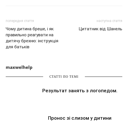
попередня стаття
наступна стаття
Чому дитина бреше, і як
Цитатник від Шанель
правильно реагувати на
дитячу брехню: інструкція
для батьків
maxwelhelp
СТАТТІ ПО ТЕМІ
Результат занять з логопедом.
Пронос зі слизом у дитини