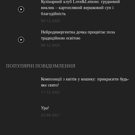
Кулінарний клуб Love&Lemons: грудневий
виклик – картопляний вершковий суп і
благодійність
09.12.2025
Нейродивергентна дочка процвітає поза
традиційною освітою
09.12.2025
ПОПУЛЯРНІ ПОВІДОМЛЕННЯ
Композиції з квітів у кошику: прикрасити будь-
яке свято!
11.12.2021
Ура!
23.09.2021