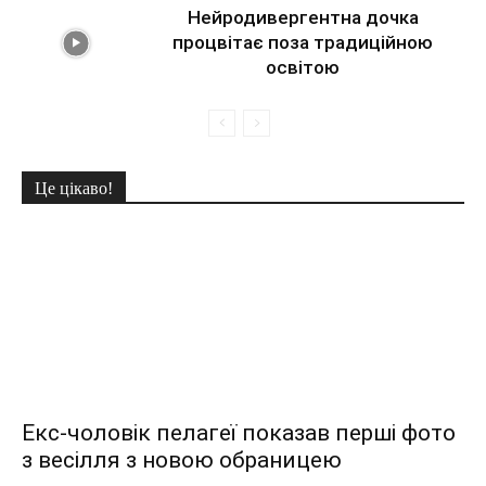
Нейродивергентна дочка
процвітає поза традиційною
освітою
Це цікаво!
Екс-чоловік пелагеї показав перші фото
з весілля з новою обраницею