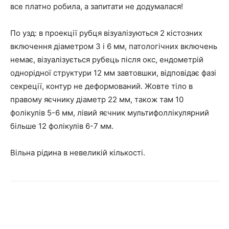
все платно робила, а запитати не додумалася!
По узд: в проекції рубця візуалізуються 2 кістозних
включення діаметром 3 і 6 мм, патологічних включень
немає, візуалізується рубець після окс, ендометрій
однорідної структури 12 мм завтовшки, відповідає фазі
секреції, контур не деформований. Жовте тіло в
правому яєчнику діаметр 22 мм, також там 10
фолікулів 5-6 мм, лівий яєчник мультифоллікулярний
більше 12 фолікулів 6-7 мм.
Вільна рідина в невеликій кількості.