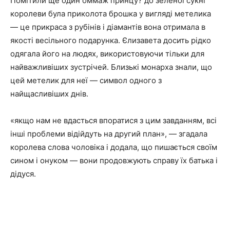
Помітили ще один оммаж принцу? до зеленої сукні
королеви була приколота брошка у вигляді метелика
— це прикраса з рубінів і діамантів вона отримала в
якості весільного подарунка. Єлизавета досить рідко
одягала його на людях, використовуючи тільки для
найважливіших зустрічей. Близькі монарха знали, що
цей метелик для неї — символ одного з
найщасливіших днів.
«якщо нам не вдасться впоратися з цим завданням, всі
інші проблеми відійдуть на другий план», — згадала
королева слова чоловіка і додала, що пишається своїм
сином і онуком — вони продовжують справу їх батька і
дідуся.