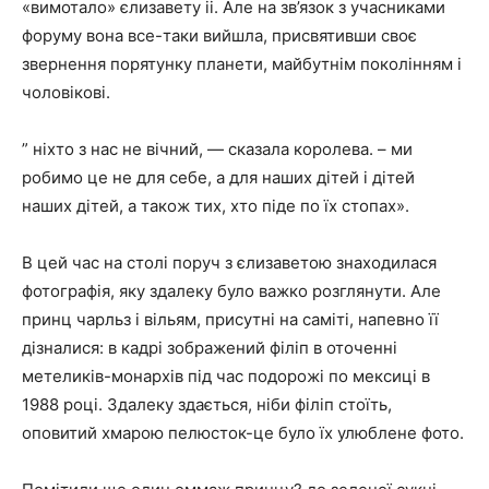
«вимотало» єлизавету ii. Але на зв’язок з учасниками
форуму вона все-таки вийшла, присвятивши своє
звернення порятунку планети, майбутнім поколінням і
чоловікові.
” ніхто з нас не вічний, — сказала королева. – ми
робимо це не для себе, а для наших дітей і дітей
наших дітей, а також тих, хто піде по їх стопах».
В цей час на столі поруч з єлизаветою знаходилася
фотографія, яку здалеку було важко розглянути. Але
принц чарльз і вільям, присутні на саміті, напевно її
дізналися: в кадрі зображений філіп в оточенні
метеликів-монархів під час подорожі по мексиці в
1988 році. Здалеку здається, ніби філіп стоїть,
оповитий хмарою пелюсток-це було їх улюблене фото.