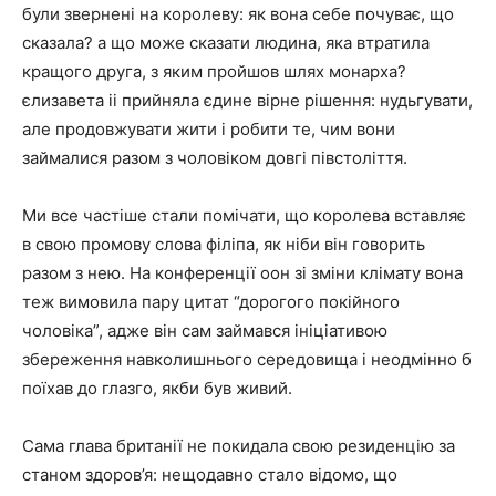
були звернені на королеву: як вона себе почуває, що
сказала? а що може сказати людина, яка втратила
кращого друга, з яким пройшов шлях монарха?
єлизавета ii прийняла єдине вірне рішення: нудьгувати,
але продовжувати жити і робити те, чим вони
займалися разом з чоловіком довгі півстоліття.
Ми все частіше стали помічати, що королева вставляє
в свою промову слова філіпа, як ніби він говорить
разом з нею. На конференції оон зі зміни клімату вона
теж вимовила пару цитат “дорогого покійного
чоловіка”, адже він сам займався ініціативою
збереження навколишнього середовища і неодмінно б
поїхав до глазго, якби був живий.
Сама глава британії не покидала свою резиденцію за
станом здоров’я: нещодавно стало відомо, що