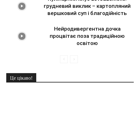
грудневий виклик – картопляний
вершковий суп і благодійність
Нейродивергентна дочка
процвітає поза традиційною
освітою
Це цікаво!