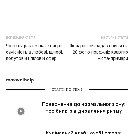
попередня стаття
наступна стаття
Чоловік-рак і жінка-козеріг:
Як зараз виглядає прип’ять:
сумісність в любові, шлюбі,
20 фото порожніх квартир
побутовій і діловій сфері
міста-примари
maxwelhelp
СТАТТІ ПО ТЕМІ
Повернення до нормального сну:
посібник із відновлення ритму
Кулінарний клуб Love&Lemons: