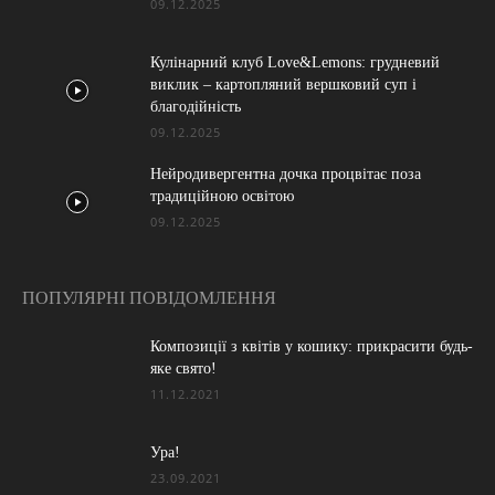
09.12.2025
Кулінарний клуб Love&Lemons: грудневий
виклик – картопляний вершковий суп і
благодійність
09.12.2025
Нейродивергентна дочка процвітає поза
традиційною освітою
09.12.2025
ПОПУЛЯРНІ ПОВІДОМЛЕННЯ
Композиції з квітів у кошику: прикрасити будь-
яке свято!
11.12.2021
Ура!
23.09.2021