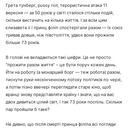
Грета тунберг, pussy riot, терористична атака 11
вересня — за 50 років у світі сталося стільки подій,
скільки вистачить на кілька життів. І за всім цим
єлизавета ii і принц філіп спостерігали разом — їх союз
тривав довше, ніж півстоліття, удвох вони прожили
більше 73 років.
В голові не вкладаються такі цифри. Це не просто
“прожити разом життя” – це бути поруч кожен день.
Йти на роботу (а монарший борг — теж робота) разом,
тиснути руки нескінченному потоку політиків по черзі,
а потім пізно ввечері переглядати старе кіно, щоб
вранці знову представляти країну і знати, що на вас
двох дивиться цілий світ, і так 73 роки поспіль. Скільки
пар пройшли б таке?
Не дивно, що після смерті принца філіпа всі погляди