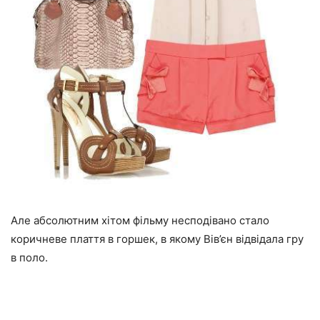
Але абсолютним хітом фільму несподівано стало
коричневе плаття в горшек, в якому Вів’єн відвідала гру
в поло.