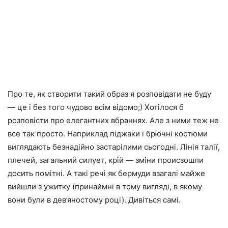
Про те, як створити такий образ я розповідати не буду
— це і без того чудово всім відомо;) Хотілося б
розповісти про елегантних вбраннях. Але з ними теж не
все так просто. Наприклад піджаки і брючні костюми
виглядають безнадійно застарілими сьогодні. Лінія талії,
плечей, загальний силует, крій — зміни происзошли
досить помітні. А такі речі як бермуди взагалі майже
вийшли з ужитку (принаймні в тому вигляді, в якому
вони були в дев’яностому році). Дивіться самі.