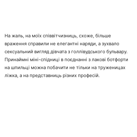
На жаль, на моїх співвітчизниць, схоже, більше
враження справили не елегантні наряди, а зухвало
сексуальний вигляд дівчата з голлівудського бульвару.
Принаймні міні-спідниці в поєднанні з лакові ботфорти
на шпильці можна побачити не тільки на труженицах
ліжка, а на представниць різних професій.