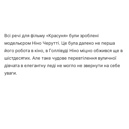
Всі речі для фільму «Красуня» були зроблені
модельєром Ніно Черутті. Це була далеко не перша
його робота в кіно, в Голлівуді Ніно міцно обжився ще в
шістдесятих. Але таке чудове перевтілення вуличної
дівчата в елегантну леді не могло не звернути на себе
уваги.