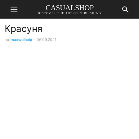
CASUALSHOP
DISCOVER THE ART OF PUBLISHING
Красуня
по
maxwelhelp
-
06.09.2021