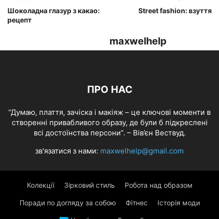
Шоколадна глазур з какао:
Street fashion: взуття
рецепт
maxwelhelp
ПРО НАС
“Думаю, плаття, зачіска і макіяж – це ключові моменти в
створенні привабливого образу, де були б підкреслені
всі достоїнства персони”. – Вів’єн Вествуд.
зв'язатися з нами:
maxwelhelp@gmail.com
Колекції
Зірковий стиль
Робота над образом
Поради по догляду за собою
Фітнес
Історія моди