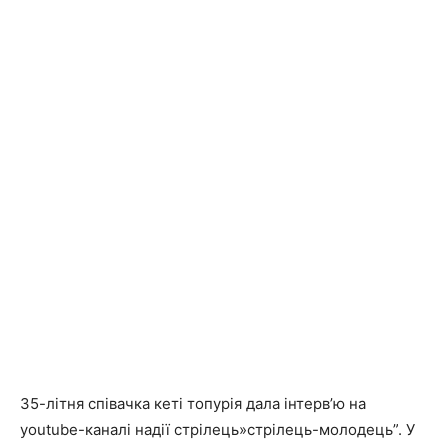
35-літня співачка кеті топурія дала інтерв’ю на
youtube-каналі надії стрілець»стрілець-молодець”. У