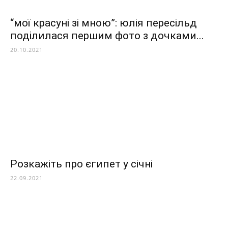
“мої красуні зі мною”: юлія пересільд
поділилася першим фото з дочками...
20.10.2021
Розкажіть про єгипет у січні
22.09.2021