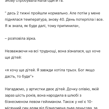
знову спробувала налагодити гв.
” десь 2 тижні пройшли нормально. Але потім у мене
піднялася температура, знову 40. День потерпіла і все.
Я ж знала, як буде далі, тому припинила»,
– розповіла зірка.
Незважаючи на всі труднощі, вона зізналася, що хоче
ще дітей:
«я хочу ще дітей. Я завжди хотіла трьох. Бог якщо
дасть, то буде”»
Нагадаємо, у артистки двоє дітей. Дочку олівію, якій
зараз шість років, вона народила в шлюбі з
бізнесменом левом гейхманом. Також у неї є 10-
місячний син адам від бізнесмена льва деньгова, за