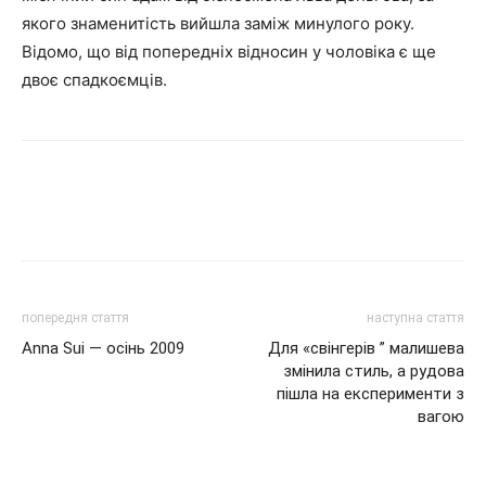
якого знаменитість вийшла заміж минулого року.
Відомо, що від попередніх відносин у чоловіка є ще
двоє спадкоємців.
попередня стаття
наступна стаття
Anna Sui — осінь 2009
Для «свінгерів ” малишева
змінила стиль, а рудова
пішла на експерименти з
вагою