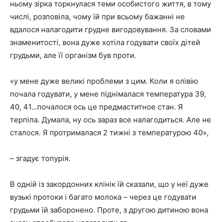
ньому зірка торкнулася теми особистого життя, в тому
числі, розповіла, чому їй при всьому бажанні не
вдалося налагодити грудне вигодовування. За словами
знаменитості, вона дуже хотіла годувати своїх дітей
грудьми, але її організм був проти.
«у мене дуже великі проблеми з цим. Коли я олівію
почала годувати, у мене піднімалася температура 39,
40, 41…почалося ось це предмаститное стан. Я
терпіла. Думала, ну ось зараз все налагодиться. Але не
сталося. Я протрималася 2 тижні з температурою 40»,
– згадує топурія.
В одній із закордонних клінік їй сказали, що у неї дуже
вузькі протоки і багато молока – через це годувати
грудьми їй заборонено. Проте, з другою дитиною вона