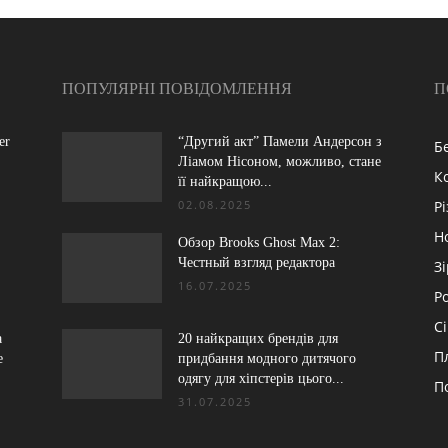
ПОПУЛЯРНІ ПОВІДОМЛЕННЯ
П
er
“Другий акт” Памели Андерсон з
Б
Ліамом Нісоном, можливо, стане
К
її найкращою...
02.08.2025
Р
Н
Обзор Brooks Ghost Max 2:
Честный взгляд редактора
З
16.07.2025
Р
С
a
20 найкращих брендів для
П
e
придбання модного дитячого
одягу для хіпстерів цього...
П
31.07.2025