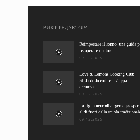
ВИБІР РЕДАКТОРА
Reimpostare il sonno: una guida p
recuperare il ritmo
09.12.2025
Love & Lemons Cooking Club:
Sfida di dicembre – Zuppa
cremosa...
09.12.2025
La figlia neurodivergente prosper
al di fuori della scuola tradizional
09.12.2025