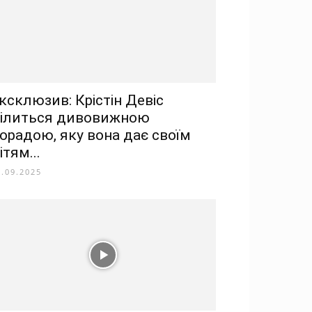
ксклюзив: Крістін Девіс
ілиться дивовижною
орадою, яку вона дає своїм
ітям...
2.09.2025