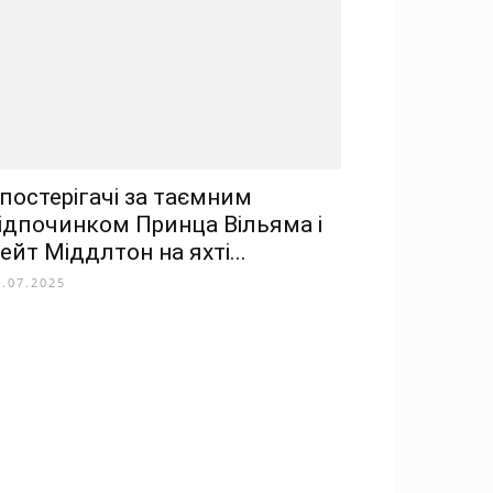
постерігачі за таємним
ідпочинком Принца Вільяма і
ейт Міддлтон на яхті...
7.07.2025