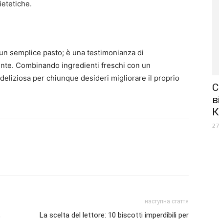
ietetiche.
 un semplice pasto; è una testimonianza di
ente. Combinando ingredienti freschi con un
deliziosa per chiunque desideri migliorare il proprio
С
в
К
2
наступна стаття
,
La scelta del lettore: 10 biscotti imperdibili per