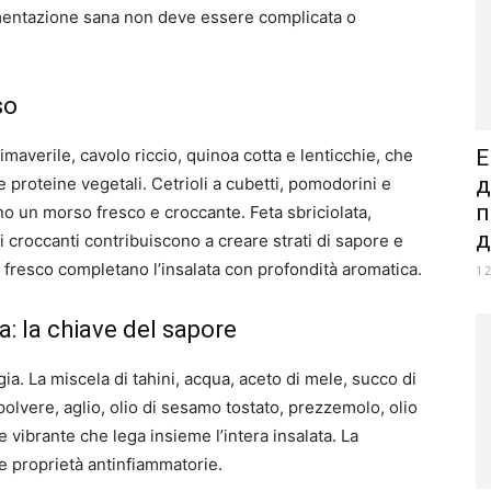
mentazione sana non deve essere complicata o
so
imaverile, cavolo riccio, quinoa cotta e lenticchie, che
Е
д
 proteine vegetali. Cetrioli a cubetti, pomodorini e
п
no un morso fresco e croccante. Feta sbriciolata,
д
 croccanti contribuiscono a creare strati di sapore e
 fresco completano l’insalata con profondità aromatica.
1
: la chiave del sapore
gia. La miscela di tahini, acqua, aceto di mele, succo di
olvere, aglio, olio di sesamo tostato, prezzemolo, olio
 vibrante che lega insieme l’intera insalata. La
 proprietà antinfiammatorie.