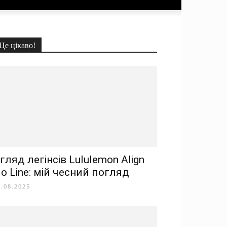
Це цікаво!
гляд легінсів Lululemon Align
o Line: мій чесний погляд
8.08.2025