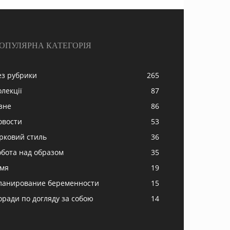
ОПУЛЯРНА КАТЕГОРІЯ
ез рубрики
265
олекції
87
ізне
86
овости
53
ірковий стиль
36
обота над образом
35
імя
19
ланирование беременности
15
оради по догляду за собою
14