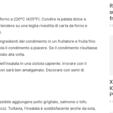
R
s
f
 forno a 220°C (425°F). Condire la patata dolce a
tendere su una teglia rivestita di carta da forno e
0
i.
 ingredienti del condimento in un frullatore e frulla fino
 il condimento a piacere. Se il condimento risultasse
io alla volta.
ell’insalata in una ciotola capiente. Irrorare con il
on sarà ben amalgamato. Decorare con semi di
Х
К
Р
sibile aggiungere pollo grigliato, salmone o tofu
0
co). Tuttavia, l’insalata è soddisfacente anche da sola,