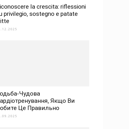
iconoscere la crescita: riflessioni
u privilegio, sostegno e patate
ritte
2.12.2025
одьба-Чудова
ардіотренування, Якщо Ви
обите Це Правильно
1.09.2025