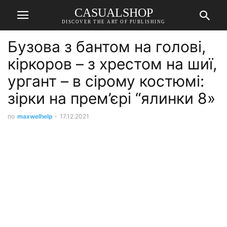
CASUALSHOP
DISCOVER THE ART OF PUBLISHING
Бузова з бантом на голові,
кіркоров – з хрестом на шиї,
ургант – в сірому костюмі:
зірки на прем’єрі “ялинки 8»
по
maxwelhelp
-
17.12.2021