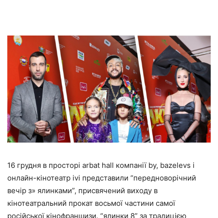
16 грудня в просторі arbat hall компанії by, bazelevs і
онлайн-кінотеатр ivi представили “передноворічний
вечір з» ялинками”, присвячений виходу в
кінотеатральний прокат восьмої частини самої
російської кінофраншизи. “ялинки 8” за традицією