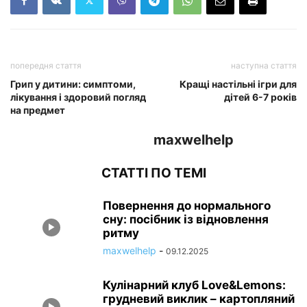
попередня стаття
наступна стаття
Грип у дитини: симптоми,
Кращі настільні ігри для
лікування і здоровий погляд
дітей 6-7 років
на предмет
maxwelhelp
СТАТТІ ПО ТЕМІ
Повернення до нормального
сну: посібник із відновлення
ритму
maxwelhelp
-
09.12.2025
Кулінарний клуб Love&Lemons:
грудневий виклик – картопляний