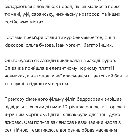
складаються з декількох новел, які знімалися в пермі,
тюмені, уфі, саранську, нижньому новгороді та інших
російських містах.
Гостями прем’єри стали тимур бекмамбетов, філіп
кіркоров, ольга бузова, іван ургант і багато інших.
Ольга бузова як завжди викликала на заході фурор.
Співачка прийшла в елегантному чорному платті і
човниках, а на голові у неї красувався гігантський бант в
тон сукні з відкритим верхом.
Прем’єру сімейного фільму філіп бедросович вирішив
відвідати зі своїми дітьми: 10-річною аллою-вікторією і
9-річним мартіном. І діти і співак були одягнені дуже
яскраво. Сам поп-співак вибрав незвичайний наряд з
релігійною тематикою, а доповнив образ масивним