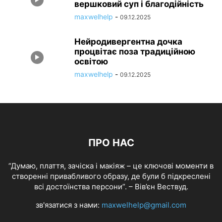
вершковий суп і благодійність
maxwelhelp
-
09.12.2025
Нейродивергентна дочка
процвітає поза традиційною
освітою
maxwelhelp
-
09.12.2025
ПРО НАС
“Думаю, плаття, зачіска і макіяж – це ключові моменти в
створенні привабливого образу, де були б підкреслені
всі достоїнства персони”. – Вів’єн Вествуд.
зв'язатися з нами:
maxwelhelp@gmail.com