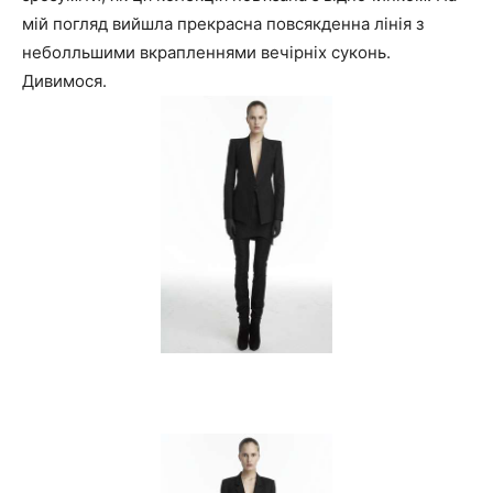
мій погляд вийшла прекрасна повсякденна лінія з
неболльшими вкрапленнями вечірніх суконь.
Дивимося.