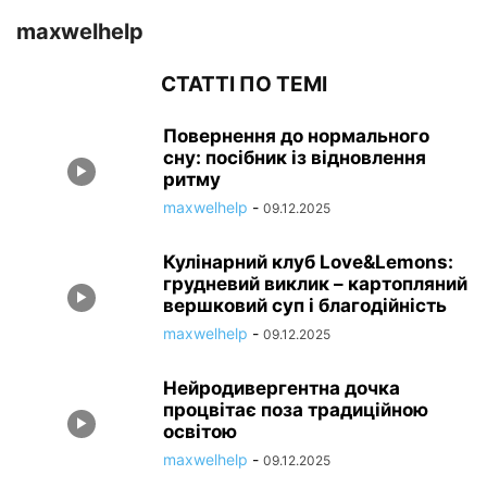
maxwelhelp
СТАТТІ ПО ТЕМІ
Повернення до нормального
сну: посібник із відновлення
ритму
maxwelhelp
-
09.12.2025
Кулінарний клуб Love&Lemons:
грудневий виклик – картопляний
вершковий суп і благодійність
maxwelhelp
-
09.12.2025
Нейродивергентна дочка
процвітає поза традиційною
освітою
maxwelhelp
-
09.12.2025