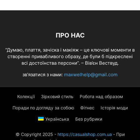
ПРО НАС
“Думаю, плаття, зачіска і макіяж – це ключові моменти в
створенні привабливого образу, де були б підкреслені
всі достоїнства персони”. – Вів’єн Вествуд.
зв'язатися з нами:
maxwelhelp@gmail.com
Колекції
Зірковий стиль
Робота над образом
Поради по догляду за собою
Фітнес
Історія моди
Українська
Без рубрики
© Copyright 2025 -
https://casualshop.com.ua
- При