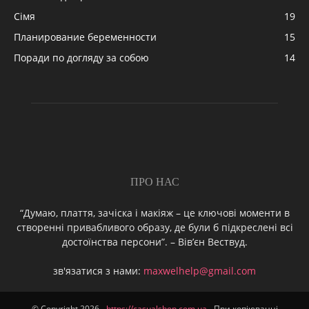
Сімя
19
Планирование беременности
15
Поради по догляду за собою
14
ПРО НАС
“Думаю, плаття, зачіска і макіяж – це ключові моменти в
створенні привабливого образу, де були б підкреслені всі
достоїнства персони”. – Вів’єн Вествуд.
зв'язатися з нами:
maxwelhelp@gmail.com
© Copyright 2026 -
https://casualshop.com.ua
- При копіюванні