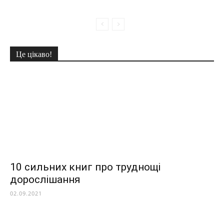
Це цікаво!
10 сильних книг про труднощі
дорослішання
02.09.2021