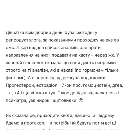
Дівчатка всім добрий день! була сьогодні у
репродуктолога, за показаннями проходжу на екз по
омс. Лікар видала список аналізів, але брати
направлення на них і подавати на квоту – через жк. У
жіночій гінеколог сказала що вони дають напрямки
строго на ті аналізи, які в наказі (по гормонам тільки
фсг і амг). А в переліку від ре-купа додаткових.
Прогестерон, естрадіол, 17-он про, гомоцистеїн, дгеа,
ттг, т4 і ще кілька штук. Плюс довідка від нарколога і
психіатра, узд нирок і щитовидки. 🤔
Як сказала ре, приходить квота, дзвоню їй і відразу
йдемо в протокол. Чи потрібні їй будуть потім всі ці