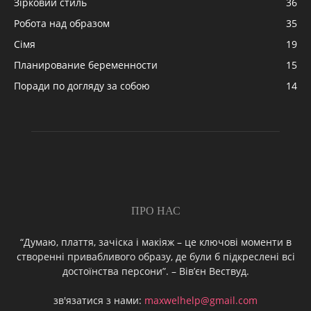
Зірковий стиль
36
Робота над образом
35
Сімя
19
Планирование беременности
15
Поради по догляду за собою
14
ПРО НАС
“Думаю, плаття, зачіска і макіяж – це ключові моменти в
створенні привабливого образу, де були б підкреслені всі
достоїнства персони”. – Вів’єн Вествуд.
зв'язатися з нами:
maxwelhelp@gmail.com