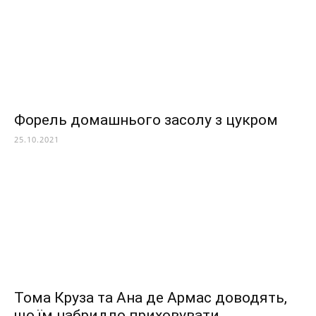
Форель домашнього засолу з цукром
25.10.2021
Тома Круза та Ана де Армас доводять,
що їм набридло приховувати...