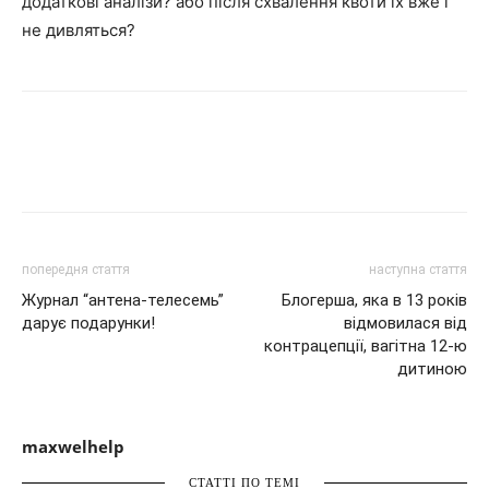
додаткові аналізи? або після схвалення квоти їх вже і
не дивляться?
попередня стаття
наступна стаття
Журнал “антена-телесемь”
Блогерша, яка в 13 років
дарує подарунки!
відмовилася від
контрацепції, вагітна 12-ю
дитиною
maxwelhelp
СТАТТІ ПО ТЕМІ